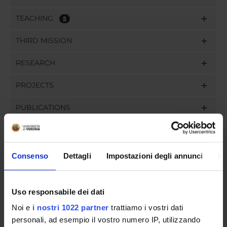
TEACHING
5
THIRD MISSION
RESEARCH
PROJECTS
PUBLICATIONS
ASSIGNMENTS
Consenso
Dettagli
Impostazioni degli annunci
In
ORGANISATION
Uso responsabile dei dati
GOVERNANCE
Noi e
i nostri 1022 partner
trattiamo i vostri dati
personali, ad esempio il vostro numero IP, utilizzando