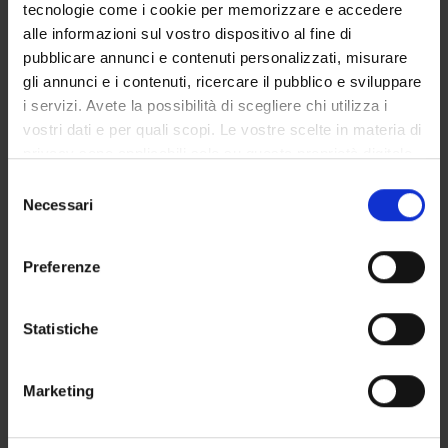
COMMITTEES
tecnologie come i cookie per memorizzare e accedere
alle informazioni sul vostro dispositivo al fine di
DEPARTMENT ADMINISTRATION OFFICES
pubblicare annunci e contenuti personalizzati, misurare
gli annunci e i contenuti, ricercare il pubblico e sviluppare
STUDENT ADMINISTRATION OFFICES
i servizi. Avete la possibilità di scegliere chi utilizza i
vostri dati e per quali scopi. Le vostre scelte in materia di
DEPARTMENT FACILITIES
privacy sono applicabili solo su questa proprietà digitale
in cui avete effettuato le vostre scelte. È possibile
Selezione
LIBRARIES
modificare o revocare il proprio consenso in qualsiasi
Necessari
del
momento dalla Dichiarazione sui cookie o facendo clic
CENTRI
consenso
sull'icona di attivazione della privacy.
Preferenze
LABORATORIES AND RESEARCH CENTRES
Con il tuo consenso, vorremmo anche:
Contacts
raccogliere informazioni sulla tua posizione
Statistiche
geografica, con un'approssimazione di qualche
People
metro,
Places
Marketing
Identificare il tuo dispositivo, scansionandolo
Calendar
attivamente alla ricerca di caratteristiche specifiche
(impronte digitali).