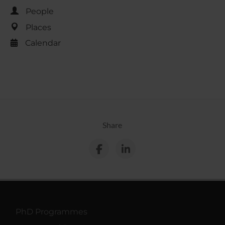
People
Places
Calendar
Share
PhD Programmes