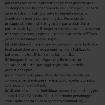
più vasta cornice della produzione poetica precedente e
contemporanea. Pur mantenendo irriducibili peculiarità di
genere, il dramma attico risulta fortemente inclusivo
rispetto alla poesia non drammatica. Partendo dal
presupposto che lo stile tragico è in parte costruito a
partire da altri generi, il progetto si concentra sulle relazioni
fra tragedia e poesia epica. Gli scopi del progetto
METra
si
possono riassumere come segue:
(a) individuare e interpretare le connessioni intertestuali e
le citazioni dirette dai due poemi maggiori, l’utilizzo di
patterns metrici e il ricorso alla formularità;
(b) indagare il lessico, le figure di stile, le strutture
sintattiche di alcuni passaggi tragici alla luce della
produzione epica;
(c) confrontare sul piano della storia delle idee alcuni
comportamenti e alcune affermazioni di contenuto etico
con i possibili modelli epici.
(d) Si tenterà quindi di individuare come i tre poeti maggiori
– e altri di V e IV secolo a.C. – trasformano personaggi e
storie della poesia epica in contesto drammatico,