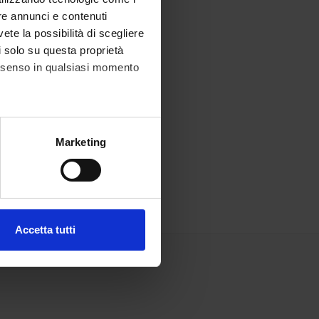
re annunci e contenuti
vete la possibilità di scegliere
li solo su questa proprietà
consenso in qualsiasi momento
alche metro,
Marketing
e specifiche (impronte
ezione dettagli
. Puoi
Accetta tutti
l media e per analizzare il
ostri partner che si occupano
azioni che hai fornito loro o