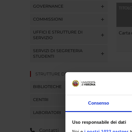
GOVERNANCE
TITOL
COMMISSIONI
UFFICI E STRUTTURE DI
Carta 
SERVIZIO
SERVIZI DI SEGRETERIA
STUDENTI
STRUTTURE DEL DIPARTIMENTO
BIBLIOTECHE
CENTRI
Consenso
LABORATORI
Uso responsabile dei dati
Contatti
Noi e
i nostri 1022 partner
t