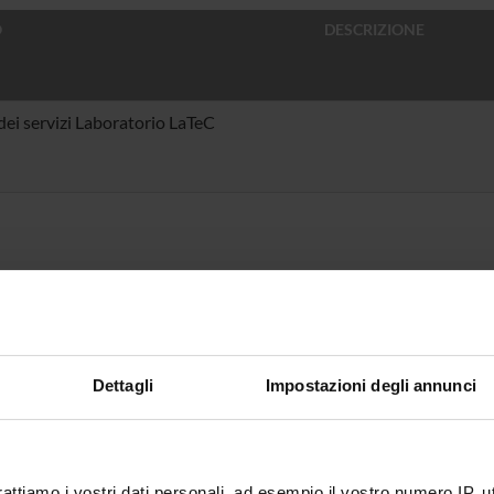
O
DESCRIZIONE
dei servizi Laboratorio LaTeC
Dettagli
Impostazioni degli annunci
rattiamo i vostri dati personali, ad esempio il vostro numero IP, 