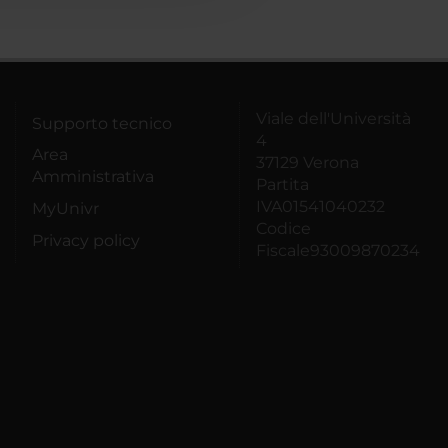
Viale dell'Università
Supporto tecnico
4
Area
37129 Verona
Amministrativa
Partita
IVA01541040232
MyUnivr
Codice
Privacy policy
Fiscale93009870234