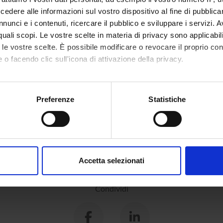
dere alle informazioni sul vostro dispositivo al fine di pubblica
nunci e i contenuti, ricercare il pubblico e sviluppare i servizi. A
r quali scopi. Le vostre scelte in materia di privacy sono applicabi
to le vostre scelte. È possibile modificare o revocare il proprio 
 o facendo clic sull'icona di attivazione della privacy.
mo anche:
oni sulla tua posizione geografica, con un'approssimazione di qu
Preferenze
Statistiche
spositivo, scansionandolo attivamente alla ricerca di caratteristich
aborati i tuoi dati personali e imposta le tue preferenze nella
s
consenso in qualsiasi momento dalla Dichiarazione sui cookie.
Accetta selezionati
nalizzare contenuti ed annunci, per fornire funzionalità dei socia
inoltre informazioni sul modo in cui utilizzi il nostro sito con i n
Condividi
icità e social media, i quali potrebbero combinarle con altre inform
lizzo dei loro servizi.