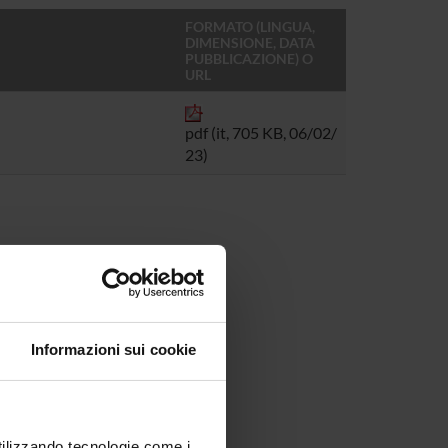
FORMATO (LINGUA,
DIMENSIONE, DATA
PUBBLICAZIONE) O
URL
pdf (it, 705 KB, 06/02/
23)
Informazioni sui cookie
utilizzando tecnologie come i