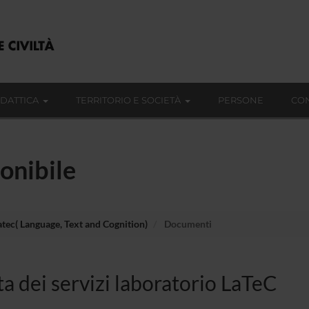
IDATTICA
TERRITORIO E SOCIETÀ
PERSONE
CON
onibile
atec( Language, Text and Cognition)
Documenti
a dei servizi laboratorio LaTeC