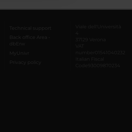
Viale dell'Università
Technical support
4
Back office Area -
37129 Verona
dbErw
VAT
number01541040232
MyUnivr
Italian Fiscal
Privacy policy
Code93009870234