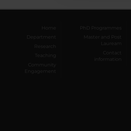
Home
PhD Programmes
Department
Master and Post
Lauream
Research
Contact
Teaching
information
Community
Engagement