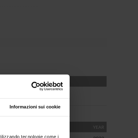
Informazioni sui cookie
AUTHORS
YEAR
utilizzando tecnologie come i