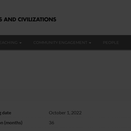
EACHING
COMMUNITY ENGAGEMENT
PEOPLE
g date
October 1, 2022
on (months)
36