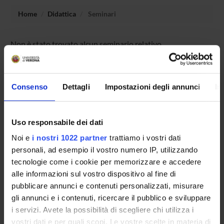
Home
Didattica
Seminari
Non è stato trovato alcun seminario relativo
all'insegnamento Storia dell'arte medievale (i+p).
Consenso
Dettagli
Impostazioni degli annunci
In
OFFERTA FORMATIVA
CORSI DI STUDIO
Uso responsabile dei dati
Noi e
i nostri 1022 partner
trattiamo i vostri dati
DOTTORATI DI RICERCA E FORMAZIONE
personali, ad esempio il vostro numero IP, utilizzando
SUPERIORE
tecnologie come i cookie per memorizzare e accedere
alle informazioni sul vostro dispositivo al fine di
Contatti
pubblicare annunci e contenuti personalizzati, misurare
Persone
gli annunci e i contenuti, ricercare il pubblico e sviluppare
Luoghi
i servizi. Avete la possibilità di scegliere chi utilizza i
vostri dati e per quali scopi. Le vostre scelte in materia di