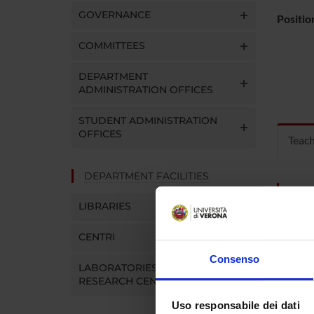
GOVERNANCE
Positio
COMMITTEES
DEPARTMENT
ADMINISTRATION OFFICES
STUDENT ADMINISTRATION
OFFICES
Teac
DEPARTMENT FACILITIES
MOD
LIBRARIES
Modules
Click o
CENTRI
Consenso
LABORATORIES AND
RESEARCH CENTRES
COUR
Uso responsabile dei dati