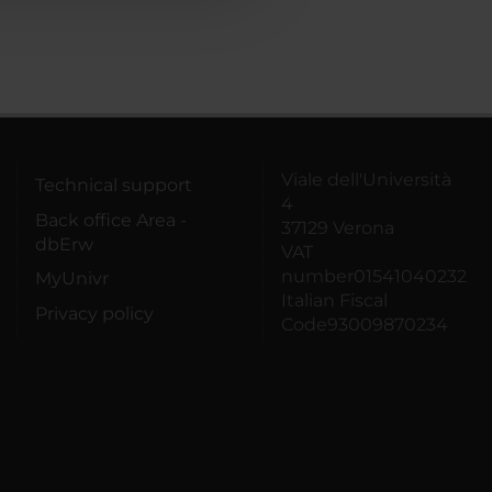
Viale dell'Università
Technical support
4
Back office Area -
37129 Verona
dbErw
VAT
number01541040232
MyUnivr
Italian Fiscal
Privacy policy
Code93009870234