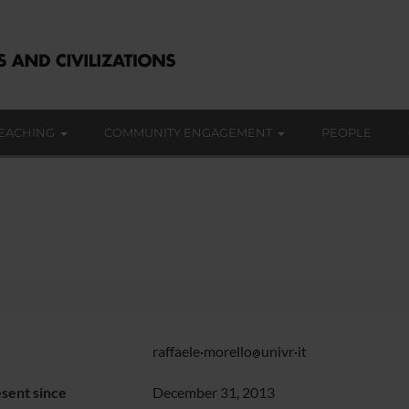
EACHING
COMMUNITY ENGAGEMENT
PEOPLE
raffaele
morello
univr
it
sent since
December 31, 2013