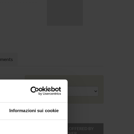
nments
Academic year
Informazioni sui cookie
ONLINE
TEACHER
MODULES OFFERED BY
CREDITS
THIS TEACHER