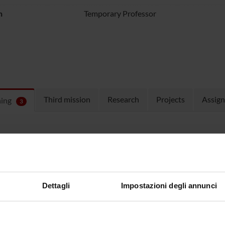
n
Temporary Professor
Third mission
Research
Projects
Assig
hing
3
ULES
 running in the period selected:
3
.
n the module to see the timetable and course details.
Dettagli
Impostazioni degli annunci
SE
NAME
TOTAL
CREDITS