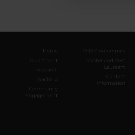
Home
PhD Programmes
Department
Master and Post
Lauream
Research
Contact
Teaching
information
Community
Engagement