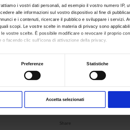
rattiamo i vostri dati personali, ad esempio il vostro numero IP, 
or's degree in
Methods and techniques of Social
9
dere alle informazioni sul vostro dispositivo al fine di pubblica
 Work
Work III (2012/2013)
nunci e i contenuti, ricercare il pubblico e sviluppare i servizi. A
partially running
r quali scopi. Le vostre scelte in materia di privacy sono applicabi
to le vostre scelte. È possibile modificare o revocare il proprio 
 o facendo clic sull'icona di attivazione della privacy.
mo anche:
oni sulla tua posizione geografica, con un'approssimazione di qu
Preferenze
Statistiche
spositivo, scansionandolo attivamente alla ricerca di caratteristich
aborati i tuoi dati personali e imposta le tue preferenze nella
s
consenso in qualsiasi momento dalla Dichiarazione sui cookie.
Accetta selezionati
nalizzare contenuti ed annunci, per fornire funzionalità dei socia
inoltre informazioni sul modo in cui utilizzi il nostro sito con i n
icità e social media, i quali potrebbero combinarle con altre inform
Share
lizzo dei loro servizi.