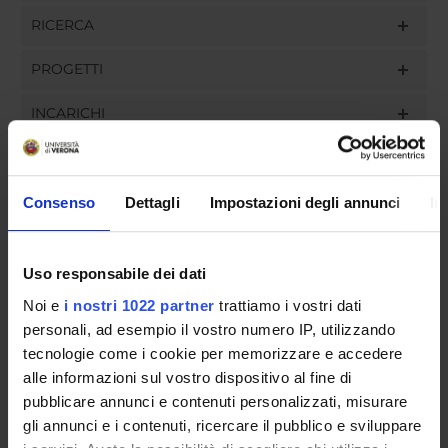
RICERCA
PROGETTI
INCARICHI
Consenso
Dettagli
Impostazioni degli annunci
In
ORGANIZZAZIONE
GOVERNANCE
Uso responsabile dei dati
Noi e
i nostri 1022 partner
trattiamo i vostri dati
COMMISSIONI
personali, ad esempio il vostro numero IP, utilizzando
UFFICI E STRUTTURE DI SERVIZIO
tecnologie come i cookie per memorizzare e accedere
alle informazioni sul vostro dispositivo al fine di
SERVIZI DI SEGRETERIA STUDENTI
pubblicare annunci e contenuti personalizzati, misurare
gli annunci e i contenuti, ricercare il pubblico e sviluppare
STRUTTURE DEL DIPARTIMENTO