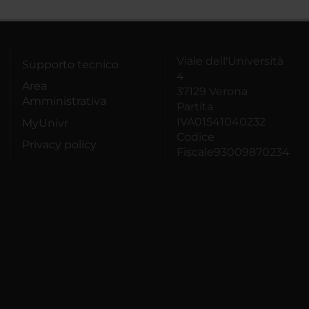
Viale dell'Università
Supporto tecnico
4
Area
37129 Verona
Amministrativa
Partita
IVA01541040232
MyUnivr
Codice
Privacy policy
Fiscale93009870234