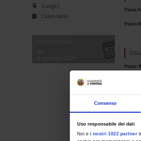
Luoghi
Paola A
Calendario
Paolo B
AGENDA DI OGGI
gio
COLL
6 agosto 2026
Peter 
Vanda 
Consenso
AREE 
Uso responsabile dei dati
Storia
Noi e
i nostri 1022 partner
t
Cultur