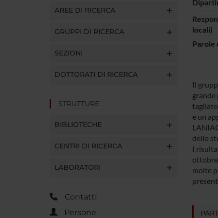
Diparti
AREE DI RICERCA
Respons
locali)
GRUPPI DI RICERCA
Parole 
SEZIONI
DOTTORATI DI RICERCA
Il grup
grande 
STRUTTURE
tagliato
e un ap
BIBLIOTECHE
LANIAC.
dello st
CENTRI DI RICERCA
I risult
ottobre 
LABORATORI
molte p
present
Contatti
Persone
PART