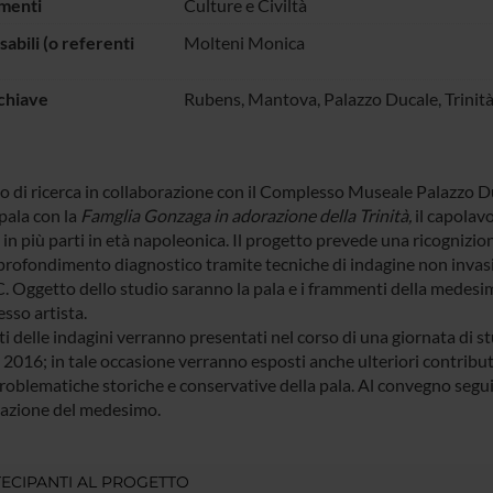
menti
Culture e Civiltà
abili (o referenti
Molteni Monica
chiave
Rubens, Mantova, Palazzo Ducale, Trinità
po di ricerca in collaborazione con il Complesso Museale Palazzo D
pala con la
Famglia Gonzaga in adorazione della Trinità,
il capolav
 in più parti in età napoleonica. Il progetto prevede una ricognizione
profondimento diagnostico tramite tecniche di indagine non invasi
 Oggetto dello studio saranno la pala e i frammenti della medesim
esso artista.
ati delle indagini verranno presentati nel corso di una giornata di
2016; in tale occasione verranno esposti anche ulteriori contributi
roblematiche storiche e conservative della pala. Al convegno seguir
azione del medesimo.
ECIPANTI AL PROGETTO