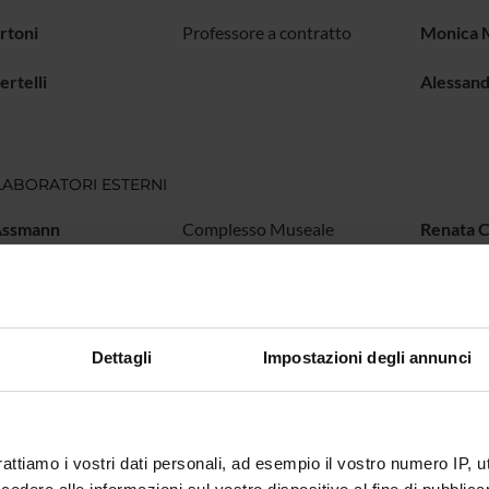
rtoni
Professore a contratto
Monica 
ertelli
Alessand
ABORATORI ESTERNI
Assmann
Complesso Museale
Renata C
Palazzo Ducale di
Mantova Direttore
Malacarne
Museo di Palazzo Ducale
Dettagli
Impostazioni degli annunci
DI RICERCA COINVOLTE DAL PROGETTO
 e Antropologia
rattiamo i vostri dati personali, ad esempio il vostro numero IP, 
al heritage, cultural identities and memories