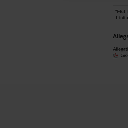
"Mutil
Trinit
Alleg
Allegat
Gior