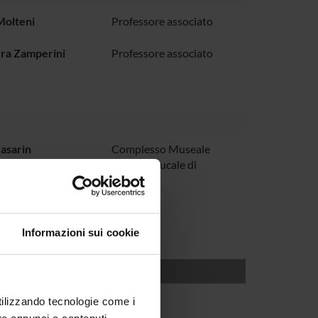
Molteni
Professore associato
ra Zamperini
Professore associato
asarin
Complesso Museale
Palazzo Ducale di
Mantova
Informazioni sui cookie
utilizzando tecnologie come i