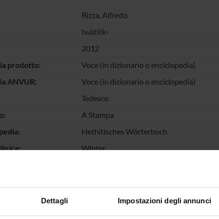
Rizza, Alfredo
huštišk-
2012
ia prodotto:
Voce (in dizionario o enciclopedia)
gia ANVUR:
Voce (in dizionario o enciclopedia)
Tedesco
o:
A Stampa
pedia:
Hethitisches Wörterbuch
itrice:
Winter
978-3-8253-5662-0
llo pagine:
783-783
chiave:
lemma
Dettagli
Impostazioni degli annunci
escrizione dei
lemma vocabolario ittita