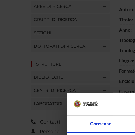
AREE DI RICERCA
Autori:
Titolo:
GRUPPI DI RICERCA
Anno:
SEZIONI
Tipolog
DOTTORATI DI RICERCA
Tipolo
Lingua:
STRUTTURE
Format
BIBLIOTECHE
Enciclo
CENTRI DI RICERCA
Casa ed
ISBN:
LABORATORI
Interva
Parole 
Contatti
Consenso
Persone
Breve d