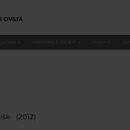
IDATTICA
TERRITORIO E SOCIETÀ
PERSONE
CON
išk- (2012)