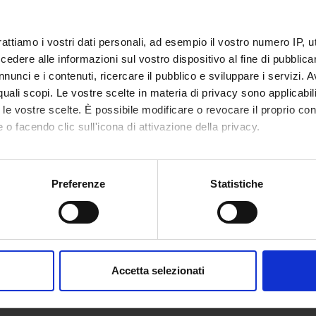
ti:
otto:
96055
rattiamo i vostri dati personali, ad esempio il vostro numero IP, 
IRIS:
11562/957851
dere alle informazioni sul vostro dispositivo al fine di pubblica
nunci e i contenuti, ricercare il pubblico e sviluppare i servizi. A
modifica:
26 ottobre 2022
r quali scopi. Le vostre scelte in materia di privacy sono applicabi
ne bibliografica:
Rizza, Alfredo
, Voce
huštišk-
in
Hethitisc
to le vostre scelte. È possibile modificare o revocare il proprio 
,
pp. 783-783
 o facendo clic sull'icona di attivazione della privacy.
ta la scheda completa presente nel
repository istituzional
mo anche:
oni sulla tua posizione geografica, con un'approssimazione di qu
Preferenze
Statistiche
TI COLLEGATI
spositivo, scansionandolo attivamente alla ricerca di caratteristich
O
DIPARTIMENTO
aborati i tuoi dati personali e imposta le tue preferenze nella
s
atolistica (linea di ricerca)
Dipartimento Cultur
consenso in qualsiasi momento dalla Dichiarazione sui cookie.
Accetta selezionati
etro
nalizzare contenuti ed annunci, per fornire funzionalità dei socia
inoltre informazioni sul modo in cui utilizzi il nostro sito con i n