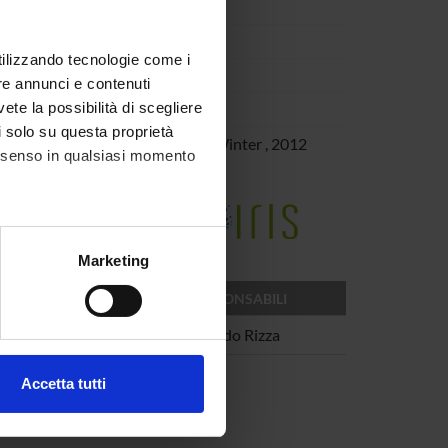
utilizzando tecnologie come i
re annunci e contenuti
vete la possibilità di scegliere
li solo su questa proprietà
hes Wörterbuch
,
III:2 (Lief. 21)
,
Winter
,
2012
consenso in qualsiasi momento
e della Ricerca di Ateneo
alche metro,
Marketing
e specifiche (impronte
RESPONSABILI
ezione dettagli
. Puoi
e e Civiltà
Alfredo Rizza
Accetta tutti
l media e per analizzare il
ostri partner che si occupano