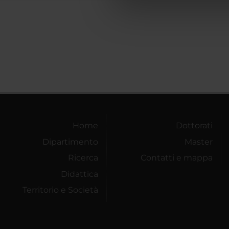
di analisi dei dati web, pubbl
che hanno raccolto dal tuo uti
Home
Dottorati
Dipartimento
Master
Ricerca
Contatti e mappa
Didattica
Territorio e Società