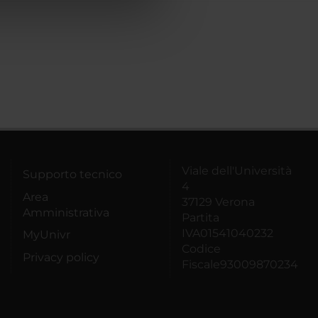
azioni che hai fornito loro o
Viale dell'Università
Supporto tecnico
4
Area
37129 Verona
Amministrativa
Partita
IVA01541040232
MyUnivr
Codice
Privacy policy
Fiscale93009870234