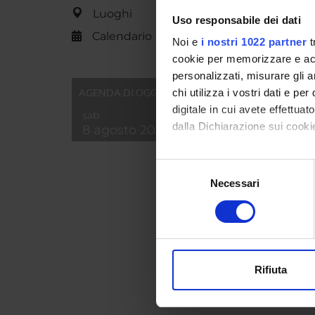
contenu
Luoghi
Uso responsabile dei dati
Id prod
Calendario
Noi e
i nostri 1022 partner
t
Handle 
cookie per memorizzare e acce
personalizzati, misurare gli an
ultima 
AGENDA DI OGGI
chi utilizza i vostri dati e pe
Citazio
digitale in cui avete effettua
sab
dalla Dichiarazione sui cookie
8 agosto 2026
Consul
Con il tuo consenso, vorrem
Selezione
raccogliere informazi
Necessari
del
PROGET
Identificare il tuo di
consenso
TITOL
digitali).
Approfondisci come vengono el
Egeo-an
modificare o ritirare il tuo 
Rifiuta
<<indi
Utilizziamo i cookie per perso
nostro traffico. Condividiamo 