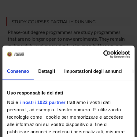
STUDY COURSES PARTIALLY RUNNING
Phase-out degree programmes are study programmes
that are no longer open to new enrolments. They remain
active solely to allow students who enrolled in previous
academic years to complete their course of study. These
programmes will be subsequently discontinued.
Consenso
Dettagli
Impostazioni degli annunci
In
COURSE PARTIALLY RUNNING
International PhD in Arts and Archaeology
Uso responsabile dei dati
Noi e
i nostri 1022 partner
trattiamo i vostri dati
Degree class: DOTTORATI
personali, ad esempio il vostro numero IP, utilizzando
Location: Verona
tecnologie come i cookie per memorizzare e accedere
alle informazioni sul vostro dispositivo al fine di
COURSE PARTIALLY RUNNING
pubblicare annunci e contenuti personalizzati, misurare