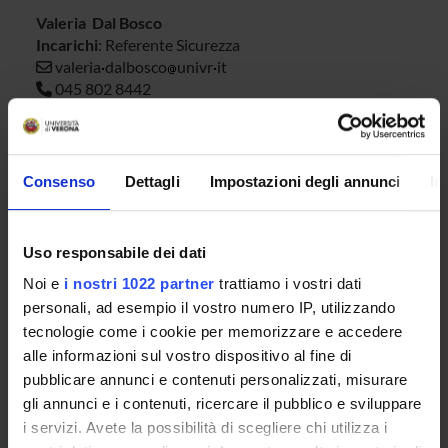
Valeria Dal Bosco
Incarichi
: Referente Sicurezza
valeria
dalbosco
univr
it
045 802 8442
Dario Donetti
Incarichi
: componente
dario
donetti
univr
it
Consenso
Dettagli
Impostazioni degli annunci
In
Barbara Maiorana
Incarichi
: Componente
barbara
maiorana
univr
it
Uso responsabile dei dati
045/8028116
Noi e
i nostri 1022 partner
trattiamo i vostri dati
Giacomo Marchioro
personali, ad esempio il vostro numero IP, utilizzando
Incarichi
: componente
tecnologie come i cookie per memorizzare e accedere
giacomo
marchioro
univr
it
alle informazioni sul vostro dispositivo al fine di
0458028382
pubblicare annunci e contenuti personalizzati, misurare
Stefano Pagliaroli
gli annunci e i contenuti, ricercare il pubblico e sviluppare
Incarichi
: Componente
i servizi. Avete la possibilità di scegliere chi utilizza i
stefano
pagliaroli
univr
it