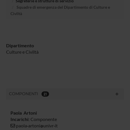
Segreterie e strutture di servizio
Squadre di emergenza del Dipartimento di Culture e
Civiltà
Dipartimento
Culture e Civiltà
COMPONENTI
21
Paola Artoni
Incarichi
: Componente
paola
artoni
univr
it