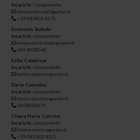
Incarichi
: Componente
simona
brunetti
univr
it
+39 045802 8575
Emanuela Bullado
Incarichi
: componente
emanuela
bullado
univr
it
045 8028548
Evita Calabrese
Incarichi
: componente
evita
calabrese
univr
it
Dario Calomino
Incarichi
: componente
dario
calomino
univr
it
0458028379
Chiara Maria Concina
Incarichi
: componente
chiara
concina
univr
it
+39 045 802 8325