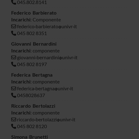
045.802.8141
Federico Barbierato
Incarichi
: Componente
federico
barbierato
univr
it
045 802 8351
Giovanni Bernardini
Incarichi
: componente
giovanni
bernardini
univr
it
045 802 8197
Federica Bertagna
Incarichi
: componente
federica
bertagna
univr
it
0458028637
Riccardo Bertolazzi
Incarichi
: componente
riccardo
bertolazzi
univr
it
045 802 8120
Simona Brunetti