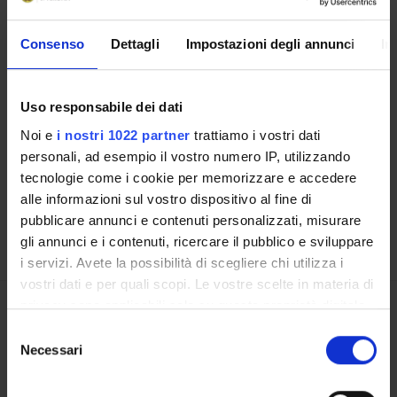
Consenso
Dettagli
Impostazioni degli annunci
In
Contatti
Uso responsabile dei dati
Persone
Noi e
i nostri 1022 partner
trattiamo i vostri dati
Luoghi
personali, ad esempio il vostro numero IP, utilizzando
tecnologie come i cookie per memorizzare e accedere
Calendario
alle informazioni sul vostro dispositivo al fine di
pubblicare annunci e contenuti personalizzati, misurare
gli annunci e i contenuti, ricercare il pubblico e sviluppare
i servizi. Avete la possibilità di scegliere chi utilizza i
vostri dati e per quali scopi. Le vostre scelte in materia di
privacy sono applicabili solo su questa proprietà digitale
Condividi
in cui avete effettuato le vostre scelte. È possibile
Selezione
modificare o revocare il proprio consenso in qualsiasi
Necessari
del
momento dalla Dichiarazione sui cookie o facendo clic
consenso
sull'icona di attivazione della privacy.