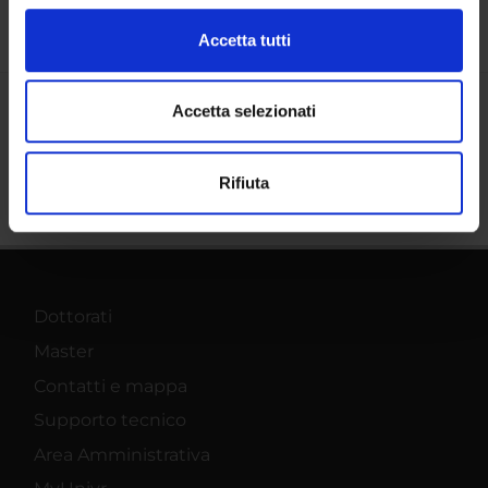
(impronte digitali).
Approfondisci come vengono elaborati i tuoi dati personali
Accetta tutti
e imposta le tue preferenze nella
sezione dettagli
. Puoi
modificare o ritirare il tuo consenso in qualsiasi momento
dalla Dichiarazione sui cookie.
Accetta selezionati
Condividi
Utilizziamo i cookie per personalizzare contenuti ed
Rifiuta
annunci, per fornire funzionalità dei social media e per
analizzare il nostro traffico. Condividiamo inoltre
informazioni sul modo in cui utilizzi il nostro sito con i
nostri partner che si occupano di analisi dei dati web,
pubblicità e social media, i quali potrebbero combinarle
Dottorati
con altre informazioni che hai fornito loro o che hanno
raccolto dal tuo utilizzo dei loro servizi.
Master
Contatti e mappa
Supporto tecnico
Area Amministrativa