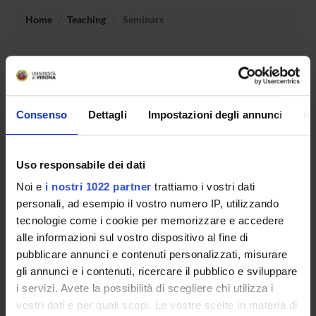
Home
Teaching
Seminars
No recent seminar found relating to teaching Language and
culture of Ancient Anatolia and the Hittites.
Consenso
Dettagli
Impostazioni degli annunci
In
STUDYING
Uso responsabile dei dati
COURSES
Noi e
i nostri 1022 partner
trattiamo i vostri dati
PHD PROGRAMMES AND POSTGRADUATE
personali, ad esempio il vostro numero IP, utilizzando
TRAINING
tecnologie come i cookie per memorizzare e accedere
alle informazioni sul vostro dispositivo al fine di
Contacts
pubblicare annunci e contenuti personalizzati, misurare
gli annunci e i contenuti, ricercare il pubblico e sviluppare
People
i servizi. Avete la possibilità di scegliere chi utilizza i
Places
vostri dati e per quali scopi. Le vostre scelte in materia di