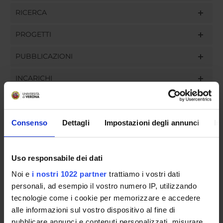
RICERCA
PROGETTI
PUBBLICAZIONI
INCARICHI
Consenso
Dettagli
Impostazioni degli annunci
In
ORGANIZZAZIONE
GOVERNANCE
Uso responsabile dei dati
Noi e
i nostri 1022 partner
trattiamo i vostri dati
COMMISSIONI
personali, ad esempio il vostro numero IP, utilizzando
UFFICI E STRUTTURE DI SERVIZIO
tecnologie come i cookie per memorizzare e accedere
alle informazioni sul vostro dispositivo al fine di
SERVIZI DI SEGRETERIA STUDENTI
pubblicare annunci e contenuti personalizzati, misurare