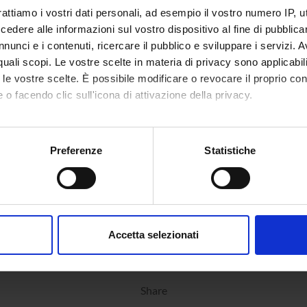
rattiamo i vostri dati personali, ad esempio il vostro numero IP, 
or's degree in
Methods and techniques of Social
9
dere alle informazioni sul vostro dispositivo al fine di pubblica
 Work
Work III (2012/2013)
nunci e i contenuti, ricercare il pubblico e sviluppare i servizi. A
partially running
r quali scopi. Le vostre scelte in materia di privacy sono applicabi
to le vostre scelte. È possibile modificare o revocare il proprio 
 o facendo clic sull'icona di attivazione della privacy.
mo anche:
oni sulla tua posizione geografica, con un'approssimazione di qu
Preferenze
Statistiche
spositivo, scansionandolo attivamente alla ricerca di caratteristich
aborati i tuoi dati personali e imposta le tue preferenze nella
s
consenso in qualsiasi momento dalla Dichiarazione sui cookie.
Accetta selezionati
nalizzare contenuti ed annunci, per fornire funzionalità dei socia
inoltre informazioni sul modo in cui utilizzi il nostro sito con i n
icità e social media, i quali potrebbero combinarle con altre inform
Share
lizzo dei loro servizi.