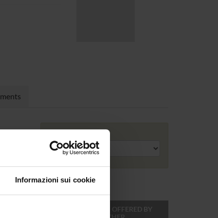
nments
Academic year
Informazioni sui cookie
ONLINE
TEACHER
MODULES OFFERED BY
CREDITS
THIS TEACHER