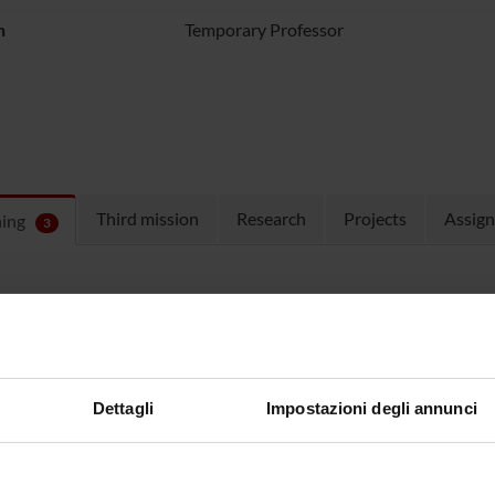
n
Temporary Professor
Third mission
Research
Projects
Assig
hing
3
ULES
 running in the period selected:
3
.
n the module to see the timetable and course details.
Dettagli
Impostazioni degli annunci
SE
NAME
TOTAL
CREDITS