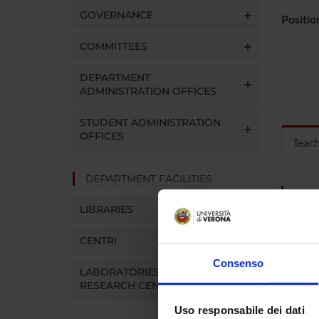
GOVERNANCE
Positio
COMMITTEES
DEPARTMENT
ADMINISTRATION OFFICES
STUDENT ADMINISTRATION
OFFICES
Teac
DEPARTMENT FACILITIES
MOD
LIBRARIES
Modules
Click o
CENTRI
Consenso
LABORATORIES AND
RESEARCH CENTRES
COUR
Uso responsabile dei dati