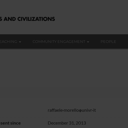
EACHING
COMMUNITY ENGAGEMENT
PEOPLE
raffaele
morello
univr
it
sent since
December 31, 2013