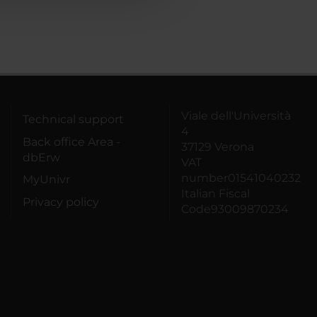
Viale dell'Università
Technical support
4
Back office Area -
37129 Verona
dbErw
VAT
number01541040232
MyUnivr
Italian Fiscal
Privacy policy
Code93009870234