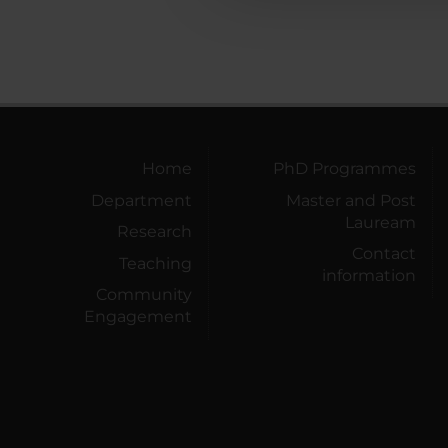
Home
PhD Programmes
Department
Master and Post
Lauream
Research
Contact
Teaching
information
Community
Engagement