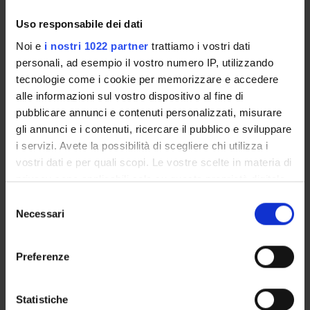
ACTIVITIES
Uso responsabile dei dati
RESEARCH AREAS
Noi e
i nostri 1022 partner
trattiamo i vostri dati
RESEARCH GROUPS
personali, ad esempio il vostro numero IP, utilizzando
tecnologie come i cookie per memorizzare e accedere
SECTIONS
alle informazioni sul vostro dispositivo al fine di
pubblicare annunci e contenuti personalizzati, misurare
PHD PROGRAMMES
gli annunci e i contenuti, ricercare il pubblico e sviluppare
i servizi. Avete la possibilità di scegliere chi utilizza i
RESEARCH FACILITIES
vostri dati e per quali scopi. Le vostre scelte in materia di
privacy sono applicabili solo su questa proprietà digitale
LIBRARIES
in cui avete effettuato le vostre scelte. È possibile
Selezione
modificare o revocare il proprio consenso in qualsiasi
Necessari
CENTRI DI RICERCA
del
momento dalla Dichiarazione sui cookie o facendo clic
consenso
sull'icona di attivazione della privacy.
LABORATORI
Preferenze
Con il tuo consenso, vorremmo anche:
Contacts
raccogliere informazioni sulla tua posizione
Statistiche
People