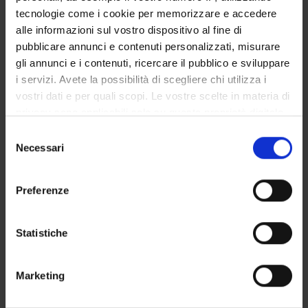
tecnologie come i cookie per memorizzare e accedere
alle informazioni sul vostro dispositivo al fine di
pubblicare annunci e contenuti personalizzati, misurare
SEZIONI
gli annunci e i contenuti, ricercare il pubblico e sviluppare
Scienze dell'antichità
i servizi. Avete la possibilità di scegliere chi utilizza i
vostri dati e per quali scopi. Le vostre scelte in materia di
privacy sono applicabili solo su questa proprietà digitale
in cui avete effettuato le vostre scelte. È possibile
Selezione
modificare o revocare il proprio consenso in qualsiasi
Necessari
del
ATTIVITÀ
momento dalla Dichiarazione sui cookie o facendo clic
consenso
sull'icona di attivazione della privacy.
AREE DI RICERCA
Preferenze
Con il tuo consenso, vorremmo anche:
GRUPPI DI RICERCA
raccogliere informazioni sulla tua posizione
Statistiche
geografica, con un'approssimazione di qualche
SEZIONI
metro,
Marketing
DOTTORATI DI RICERCA
Identificare il tuo dispositivo, scansionandolo
attivamente alla ricerca di caratteristiche specifiche