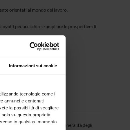
nte orientati al mondo del lavoro.
nvolti per arricchire e ampliare le prospettive di
sita i siti dei singoli corsi.
Informazioni sui cookie
utilizzando tecnologie come i
re annunci e contenuti
vete la possibilità di scegliere
li solo su questa proprietà
consenso in qualsiasi momento
i particolare importanza per la generalità degli