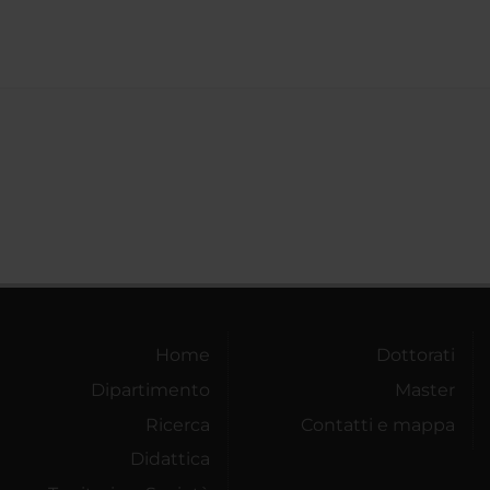
Home
Dottorati
Dipartimento
Master
Ricerca
Contatti e mappa
Didattica