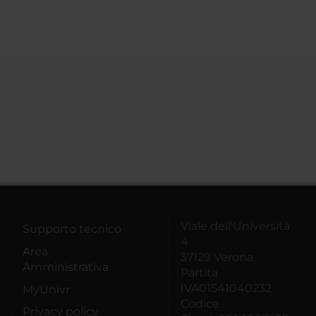
Viale dell'Università
Supporto tecnico
4
Area
37129 Verona
Amministrativa
Partita
IVA01541040232
MyUnivr
Codice
Privacy policy