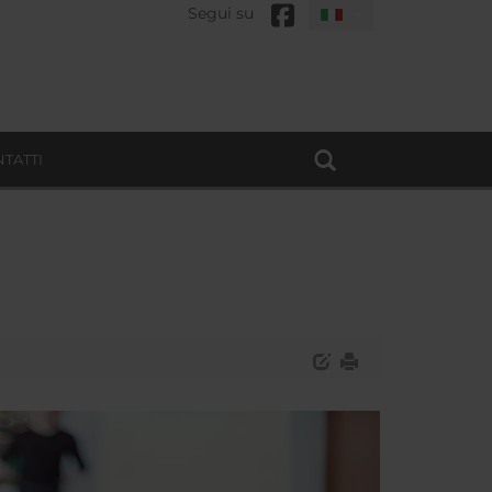
Segui su
TATTI