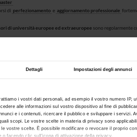
aster
rsi di
perfezionamento
e
aggiornamento professionale
forteme
ori di università europee ed extraeuropee
sono regolarmente coi
iori informazioni sui percorsi di studio e le opportunità formative, vi
Dettagli
Impostazioni degli annunci
rattiamo i vostri dati personali, ad esempio il vostro numero IP, 
dere alle informazioni sul vostro dispositivo al fine di pubblica
Avvisi per Studenti
imo piano Didattica
nunci e i contenuti, ricercare il pubblico e sviluppare i servizi. A
r quali scopi. Le vostre scelte in materia di privacy sono applicabi
to le vostre scelte. È possibile modificare o revocare il proprio 
o Piano della didattica vengono mostrati gli eventi e le scadenze d
 o facendo clic sull'icona di attivazione della privacy.