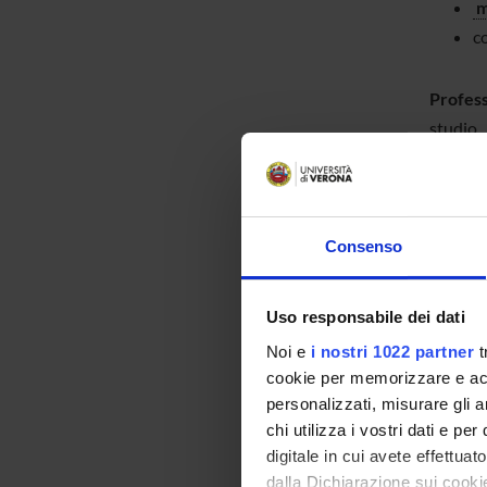
m
co
Profess
studio.
Per magg
Consenso
Uso responsabile dei dati
Noi e
i nostri 1022 partner
t
cookie per memorizzare e acce
Pr
personalizzati, misurare gli an
chi utilizza i vostri dati e pe
digitale in cui avete effettua
Nel Prim
dalla Dichiarazione sui cookie