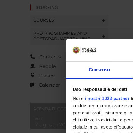
STUDYING
COURSES
PHD PROGRAMMES AND
POSTGRADUATE TRAINING
Contacts
People
Consenso
Places
Calendar
Uso responsabile dei dati
Noi e
i nostri 1022 partner
t
cookie per memorizzare e acce
AGENDA DI OGGI
personalizzati, misurare gli an
ven
chi utilizza i vostri dati e pe
7 agosto 2026
digitale in cui avete effettua