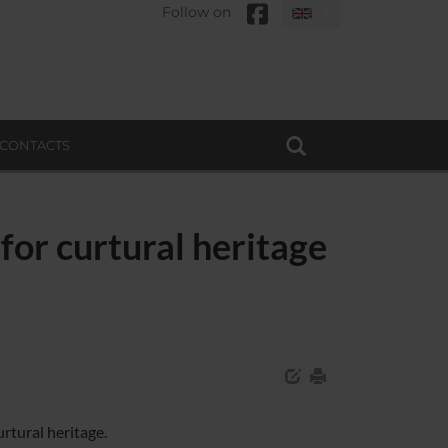
Follow on
CONTACTS
for curtural heritage
rtural heritage.