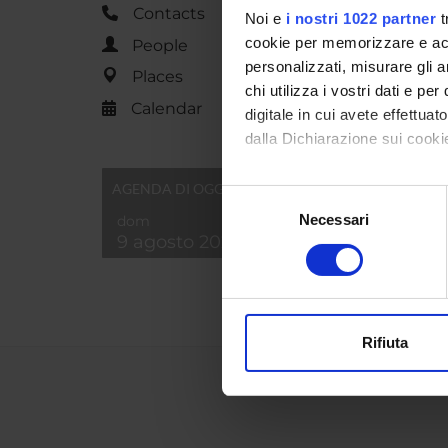
Contacts
Noi e
i nostri 1022 partner
t
cookie per memorizzare e acce
People
personalizzati, misurare gli an
Places
chi utilizza i vostri dati e pe
Calendar
digitale in cui avete effettua
dalla Dichiarazione sui cookie
Con il tuo consenso, vorrem
AGENDA DI OGGI
Selezione
raccogliere informazi
Necessari
dom
del
Identificare il tuo di
9 agosto 2026
consenso
digitali).
Approfondisci come vengono el
modificare o ritirare il tuo 
Rifiuta
Utilizziamo i cookie per perso
nostro traffico. Condividiamo 
di analisi dei dati web, pubbl
che hanno raccolto dal tuo uti