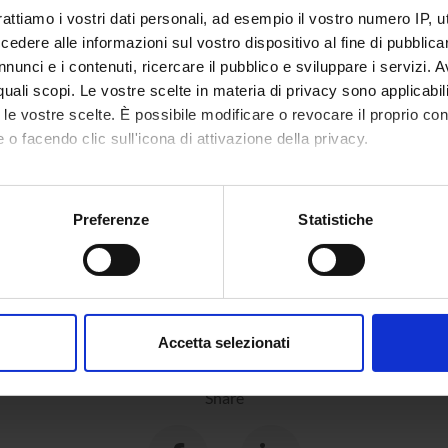
rattiamo i vostri dati personali, ad esempio il vostro numero IP, 
dere alle informazioni sul vostro dispositivo al fine di pubblica
nunci e i contenuti, ricercare il pubblico e sviluppare i servizi. A
r quali scopi. Le vostre scelte in materia di privacy sono applicabi
to le vostre scelte. È possibile modificare o revocare il proprio 
 o facendo clic sull'icona di attivazione della privacy.
mo anche:
oni sulla tua posizione geografica, con un'approssimazione di qu
Preferenze
Statistiche
spositivo, scansionandolo attivamente alla ricerca di caratteristich
aborati i tuoi dati personali e imposta le tue preferenze nella
s
consenso in qualsiasi momento dalla Dichiarazione sui cookie.
Accetta selezionati
nalizzare contenuti ed annunci, per fornire funzionalità dei socia
inoltre informazioni sul modo in cui utilizzi il nostro sito con i n
Share
icità e social media, i quali potrebbero combinarle con altre inform
lizzo dei loro servizi.