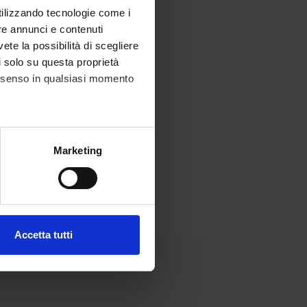
utilizzando tecnologie come i
re annunci e contenuti
vete la possibilità di scegliere
li solo su questa proprietà
consenso in qualsiasi momento
alche metro,
Marketing
e specifiche (impronte
ezione dettagli
. Puoi
Accetta tutti
l media e per analizzare il
ostri partner che si occupano
azioni che hai fornito loro o