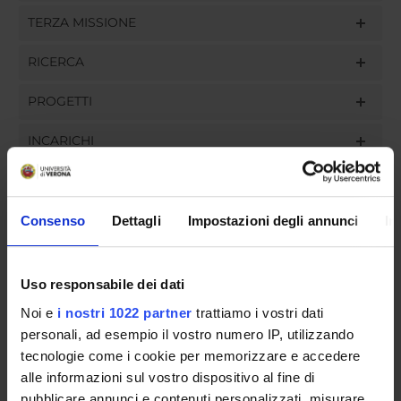
TERZA MISSIONE
RICERCA
PROGETTI
INCARICHI
Consenso
Dettagli
Impostazioni degli annunci
In
ORGANIZZAZIONE
GOVERNANCE
Uso responsabile dei dati
Noi e
i nostri 1022 partner
trattiamo i vostri dati
COMMISSIONI
personali, ad esempio il vostro numero IP, utilizzando
UFFICI E STRUTTURE DI SERVIZIO
tecnologie come i cookie per memorizzare e accedere
alle informazioni sul vostro dispositivo al fine di
SERVIZI DI SEGRETERIA STUDENTI
pubblicare annunci e contenuti personalizzati, misurare