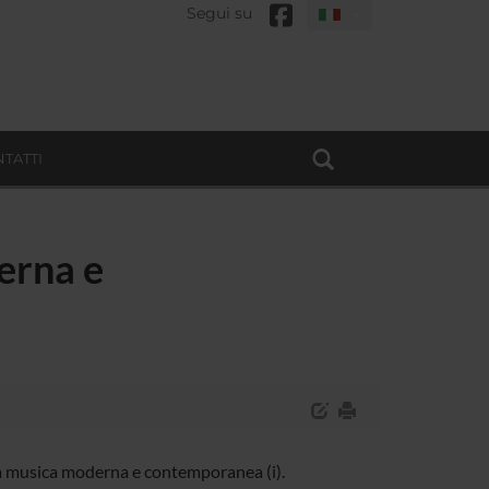
Segui su
TATTI
derna e
la musica moderna e contemporanea (i).