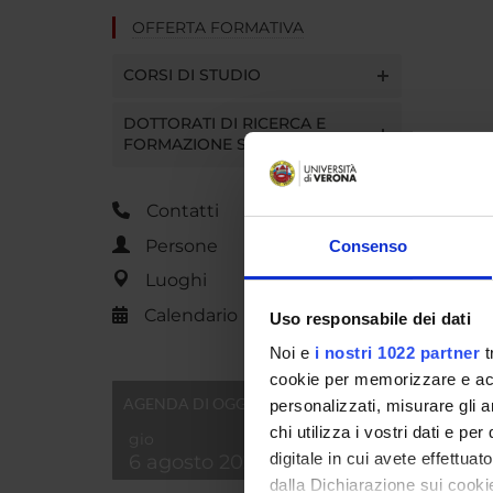
OFFERTA FORMATIVA
CORSI DI STUDIO
DOTTORATI DI RICERCA E
FORMAZIONE SUPERIORE
Contatti
Persone
Consenso
Luoghi
Calendario
Uso responsabile dei dati
Noi e
i nostri 1022 partner
t
cookie per memorizzare e acce
AGENDA DI OGGI
personalizzati, misurare gli an
chi utilizza i vostri dati e pe
gio
digitale in cui avete effettua
6 agosto 2026
dalla Dichiarazione sui cookie