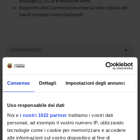
Sviluppo (CUCS) e iniziative affini.
Supporto alla Commissione ricerca nella stipula dei
bandi europei e internazionali
COMPONENTI
Federico Giusfredi
Componente
Consenso
Dettagli
Impostazioni degli annunci
In
Anna Maria Salvade'
Componente
Gherardo Ugolini
Uso responsabile dei dati
Presidente
Noi e
i nostri 1022 partner
trattiamo i vostri dati
personali, ad esempio il vostro numero IP, utilizzando
tecnologie come i cookie per memorizzare e accedere
SEDUTE E VERBALI
alle informazioni sul vostro dispositivo al fine di