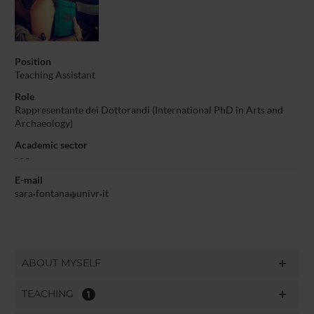
Position
Teaching Assistant
Role
Rappresentante dei Dottorandi (International PhD in Arts and
Archaeology)
Academic sector
- - -
E-mail
sara
fontana
univr
it
ABOUT MYSELF
TEACHING
1