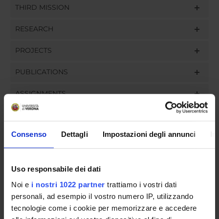
THIRD MISSION
RESEARCH
PROJECTS
PUBLICATIONS
ASSIGNMENTS
Consenso
Dettagli
Impostazioni degli annunci
In
ORGANISATION
GOVERNANCE
Uso responsabile dei dati
Noi e
i nostri 1022 partner
trattiamo i vostri dati
COMMITTEES
personali, ad esempio il vostro numero IP, utilizzando
tecnologie come i cookie per memorizzare e accedere
DEPARTMENT ADMINISTRATION OFFICES