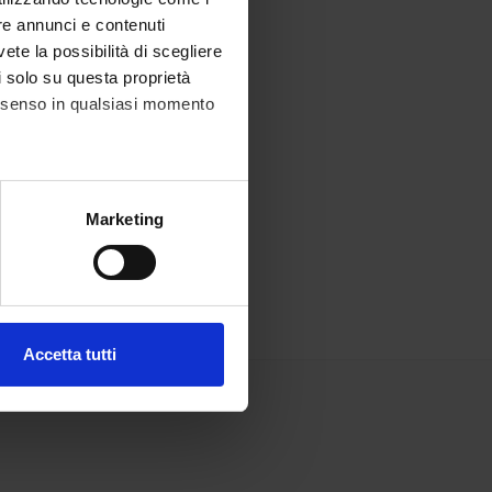
re annunci e contenuti
vete la possibilità di scegliere
li solo su questa proprietà
consenso in qualsiasi momento
alche metro,
Marketing
e specifiche (impronte
ezione dettagli
. Puoi
Accetta tutti
l media e per analizzare il
ostri partner che si occupano
azioni che hai fornito loro o