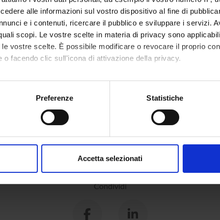
dere alle informazioni sul vostro dispositivo al fine di pubblica
nunci e i contenuti, ricercare il pubblico e sviluppare i servizi. A
r quali scopi. Le vostre scelte in materia di privacy sono applicabi
to le vostre scelte. È possibile modificare o revocare il proprio 
 o facendo clic sull'icona di attivazione della privacy.
mo anche:
oni sulla tua posizione geografica, con un'approssimazione di qu
Preferenze
Statistiche
spositivo, scansionandolo attivamente alla ricerca di caratteristich
aborati i tuoi dati personali e imposta le tue preferenze nella
s
consenso in qualsiasi momento dalla Dichiarazione sui cookie.
Accetta selezionati
nalizzare contenuti ed annunci, per fornire funzionalità dei socia
inoltre informazioni sul modo in cui utilizzi il nostro sito con i n
Condividi
icità e social media, i quali potrebbero combinarle con altre inform
lizzo dei loro servizi.