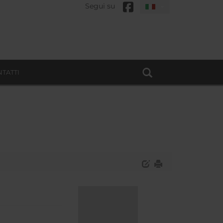
Segui su
TATTI