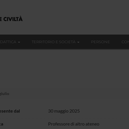
IDATTICA
TERRITORIO E SOCIETÀ
PERSONE
CON
iulio
sente dal
30 maggio 2025
ca
Professore di altro ateneo