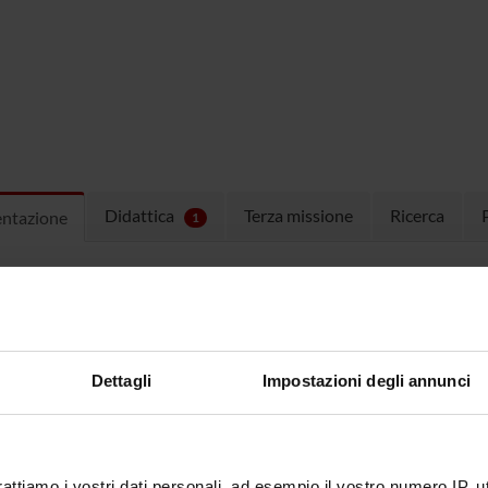
Didattica
Terza missione
Ricerca
entazione
1
vimenti, orari lezioni e avvisi relativi consultare la pagina perso
/www5.unitn.it/People/it/Web/Persona/PER0004895#INFO
Dettagli
Impostazioni degli annunci
rattiamo i vostri dati personali, ad esempio il vostro numero IP, 