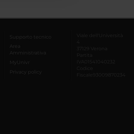
Viale dell'Università
Supporto tecnico
4
Area
37129 Verona
Amministrativa
Partita
IVA01541040232
MyUnivr
Codice
Privacy policy
Fiscale93009870234