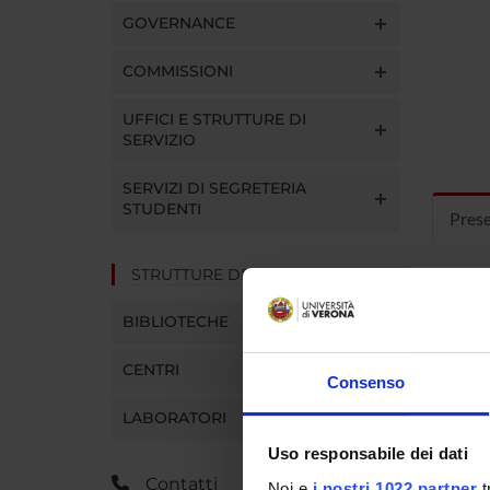
GOVERNANCE
COMMISSIONI
UFFICI E STRUTTURE DI
SERVIZIO
SERVIZI DI SEGRETERIA
STUDENTI
Pres
STRUTTURE DEL DIPARTIMENTO
Per rice
Trento:
BIBLIOTECHE
http:/
CENTRI
Consenso
LABORATORI
Uso responsabile dei dati
Contatti
Noi e
i nostri 1022 partner
t