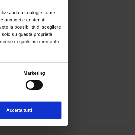
utilizzando tecnologie come i
re annunci e contenuti
vete la possibilità di scegliere
li solo su questa proprietà
consenso in qualsiasi momento
alche metro,
Marketing
e specifiche (impronte
ezione dettagli
. Puoi
Accetta tutti
l media e per analizzare il
ostri partner che si occupano
azioni che hai fornito loro o