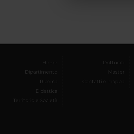
che hanno raccolto dal tuo uti
Home
Dottorati
Dipartimento
Master
Ricerca
Contatti e mappa
Didattica
Territorio e Società