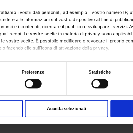
rattiamo i vostri dati personali, ad esempio il vostro numero IP, 
dere alle informazioni sul vostro dispositivo al fine di pubblica
nunci e i contenuti, ricercare il pubblico e sviluppare i servizi. A
r quali scopi. Le vostre scelte in materia di privacy sono applicabi
to le vostre scelte. È possibile modificare o revocare il proprio 
 o facendo clic sull'icona di attivazione della privacy.
mo anche:
oni sulla tua posizione geografica, con un'approssimazione di qu
Preferenze
Statistiche
spositivo, scansionandolo attivamente alla ricerca di caratteristich
aborati i tuoi dati personali e imposta le tue preferenze nella
s
consenso in qualsiasi momento dalla Dichiarazione sui cookie.
Accetta selezionati
nalizzare contenuti ed annunci, per fornire funzionalità dei socia
inoltre informazioni sul modo in cui utilizzi il nostro sito con i n
icità e social media, i quali potrebbero combinarle con altre inform