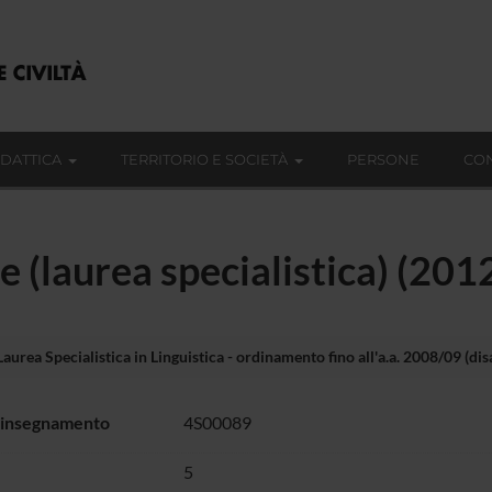
IDATTICA
TERRITORIO E SOCIETÀ
PERSONE
CON
e (laurea specialistica) (20
Laurea Specialistica in Linguistica - ordinamento fino all'a.a. 2008/09 (dis
 insegnamento
4S00089
5