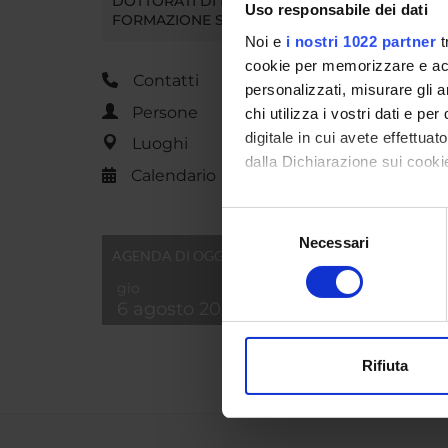
DOTTORATI DI RICERCA E
Uso responsabile dei dati
FORMAZIONE SUPERIORE
Noi e
i nostri 1022 partner
t
cookie per memorizzare e acce
Contatti
personalizzati, misurare gli an
Persone
chi utilizza i vostri dati e pe
digitale in cui avete effettua
Luoghi
dalla Dichiarazione sui cookie
Calendario
Con il tuo consenso, vorrem
Selezione
raccogliere informazi
Necessari
del
AGENDA DI OGGI
Identificare il tuo di
consenso
digitali).
gio
6 agosto 2026
Approfondisci come vengono el
modificare o ritirare il tuo 
Rifiuta
Utilizziamo i cookie per perso
nostro traffico. Condividiamo 
di analisi dei dati web, pubbl