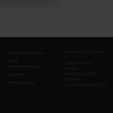
Viale dell'Università
Supporto tecnico
4
Area
37129 Verona
Amministrativa
Partita
IVA01541040232
MyUnivr
Codice
Privacy policy
Fiscale93009870234