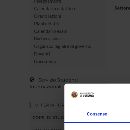
Insegnamenti
Settore
Calendario didattico
Orario lezioni
Piani didattici
Calendario esami
Bacheca avvisi
Organi collegiali e di governo
Docenti
Documenti
Servizio Studenti
Internazionali
OFFERTA FORMATIVA
Consenso
CORSI DI STUDIO