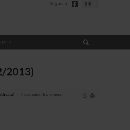
Segui su
TATTI
12/2013)
attivato)
Insegnamenti promessi