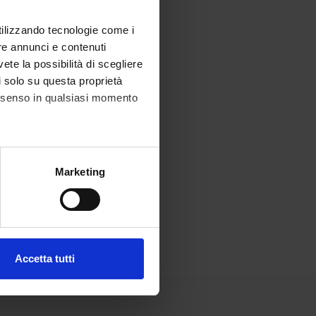
utilizzando tecnologie come i
re annunci e contenuti
vete la possibilità di scegliere
li solo su questa proprietà
consenso in qualsiasi momento
alche metro,
Marketing
e specifiche (impronte
ezione dettagli
. Puoi
Accetta tutti
l media e per analizzare il
ostri partner che si occupano
azioni che hai fornito loro o