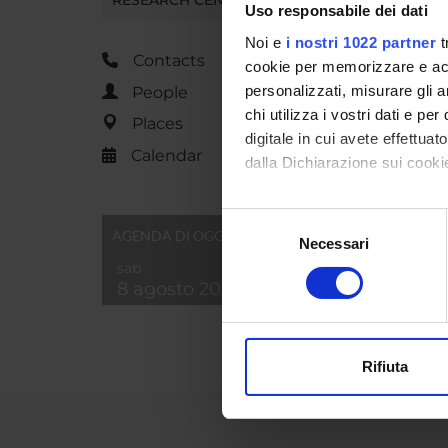
Uso responsabile dei dati
Noi e
i nostri 1022 partner
t
Contacts
cookie per memorizzare e acce
personalizzati, misurare gli an
People
chi utilizza i vostri dati e pe
Places
digitale in cui avete effettua
Calendar
dalla Dichiarazione sui cookie
Con il tuo consenso, vorrem
Selezione
AGENDA DI OGGI
raccogliere informazi
Necessari
del
Identificare il tuo di
sab
consenso
digitali).
8 agosto 2026
Approfondisci come vengono el
modificare o ritirare il tuo 
Rifiuta
Utilizziamo i cookie per perso
nostro traffico. Condividiamo 
di analisi dei dati web, pubbl