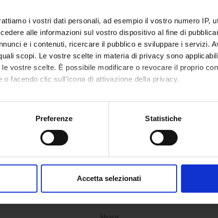
rattiamo i vostri dati personali, ad esempio il vostro numero IP, 
dere alle informazioni sul vostro dispositivo al fine di pubblica
nunci e i contenuti, ricercare il pubblico e sviluppare i servizi. A
r quali scopi. Le vostre scelte in materia di privacy sono applicabi
to le vostre scelte. È possibile modificare o revocare il proprio 
 o facendo clic sull'icona di attivazione della privacy.
mo anche:
oni sulla tua posizione geografica, con un'approssimazione di qu
Preferenze
Statistiche
spositivo, scansionandolo attivamente alla ricerca di caratteristich
aborati i tuoi dati personali e imposta le tue preferenze nella
s
consenso in qualsiasi momento dalla Dichiarazione sui cookie.
Accetta selezionati
nalizzare contenuti ed annunci, per fornire funzionalità dei socia
inoltre informazioni sul modo in cui utilizzi il nostro sito con i n
icità e social media, i quali potrebbero combinarle con altre inform
Share