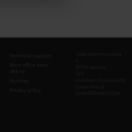
Viale dell'Università
Technical support
4
Back office Area -
37129 Verona
dbErw
VAT
number01541040232
MyUnivr
Italian Fiscal
Privacy policy
Code93009870234