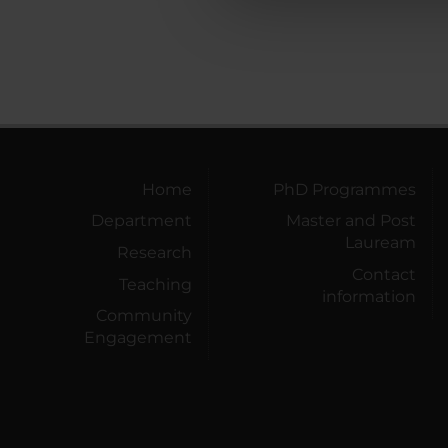
che hanno raccolto dal tuo uti
Home
PhD Programmes
Department
Master and Post
Lauream
Research
Contact
Teaching
information
Community
Engagement