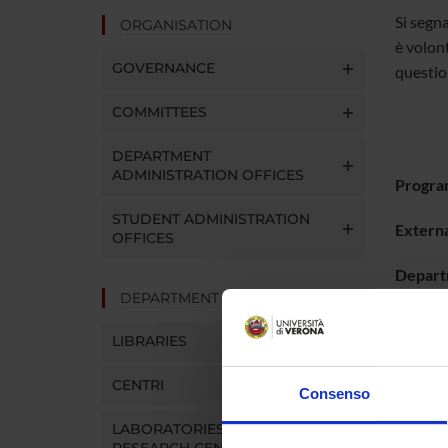
Si segna
ORGANISATION
è volont
GOVERNANCE
questio
COMMITTEES
DEPARTMENT
ADMINISTRATION OFFICES
Progra
STUDENT ADMINISTRATION
Externa
OFFICES
Depart
DEPARTMENT FACILITIES
LIBRARIES
CENTRI
Consenso
LABORATORIES AND
RESEARCH CENTRES