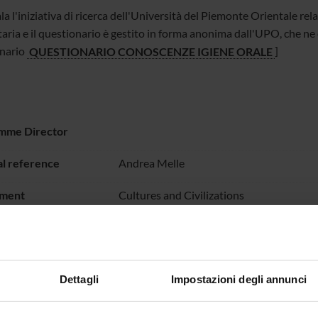
la l'iniziativa di ricerca dell'Università del Piemonte Orientale rela
aria e il questionario è gestito in forma anonima dall'UPO, che ne è
nario
QUESTIONARIO CONOSCENZE IGIENE ORALE
]
mme Director
l reference
Andrea Melle
ment
Cultures and Civilizations
Dettagli
Impostazioni degli annunci