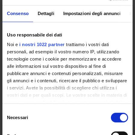
I would like receive information about:
Consenso
Dettagli
Impostazioni degli annunci
In
Teaching and courses
Research and services for Companies and
Individuals
Uso responsabile dei dati
Organization and Information Service
Noi e
i nostri 1022 partner
trattiamo i vostri dati
Email
personali, ad esempio il vostro numero IP, utilizzando
tecnologie come i cookie per memorizzare e accedere
alle informazioni sul vostro dispositivo al fine di
pubblicare annunci e contenuti personalizzati, misurare
Message
gli annunci e i contenuti, ricercare il pubblico e sviluppare
i servizi. Avete la possibilità di scegliere chi utilizza i
vostri dati e per quali scopi. Le vostre scelte in materia di
privacy sono applicabili solo su questa proprietà digitale
in cui avete effettuato le vostre scelte. È possibile
Selezione
modificare o revocare il proprio consenso in qualsiasi
Necessari
del
momento dalla Dichiarazione sui cookie o facendo clic
consenso
sull'icona di attivazione della privacy.