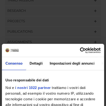
THIRD MISSION
RESEARCH
PROJECTS
PUBLICATIONS
ASSIGNMENTS
Consenso
Dettagli
Impostazioni degli annunci
In
ORGANISATION
GOVERNANCE
Uso responsabile dei dati
Noi e
i nostri 1022 partner
trattiamo i vostri dati
COMMITTEES
personali, ad esempio il vostro numero IP, utilizzando
DEPARTMENT ADMINISTRATION OFFICES
tecnologie come i cookie per memorizzare e accedere
alle informazioni sul vostro dispositivo al fine di