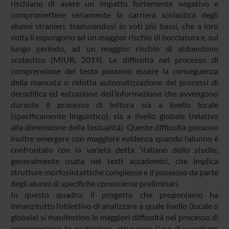
rischiano di avere un impatto fortemente negativo e
compromettere seriamente la carriera scolastica degli
alunni stranieri, traducendosi in voti più bassi, che a loro
volta li espongono ad un maggior rischio di bocciatura e, sul
lungo periodo, ad un maggior rischio di abbandono
scolastico (MIUR, 2019). Le difficoltà nel processo di
comprensione del testo possono essere la conseguenza
della mancata o ridotta automatizzazione dei processi di
decodifica ed estrazione dell’informazione che avvengono
durante il processo di lettura sia a livello locale
(specificamente linguistico), sia a livello globale (relativo
alla dimensione della testualità). Queste difficoltà possono
inoltre emergere con maggiore evidenza quando l’alunno è
confrontato con la varietà detta ‘italiano dello studio’,
generalmente usata nei testi accademici, che implica
strutture morfosintattiche complesse e il possesso da parte
degli alunni di specifiche conoscenze preliminari.
In questo quadro, il progetto che proponiamo ha
innanzitutto l’obiettivo di analizzare a quale livello (locale o
globale) si manifestino le maggiori difficoltà nel processo di
comprensione. In particolare, attraverso l’uso di paradigmi