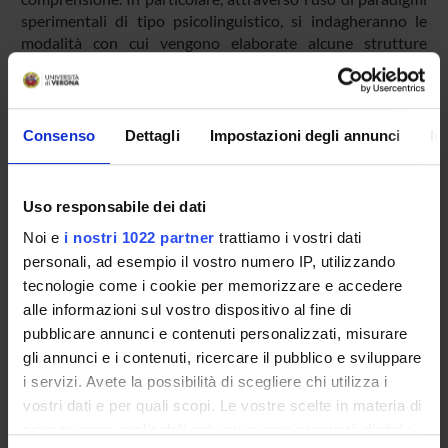
sperimentali di tipo psicolinguistico, si indagheranno le
modalità con cui vengono elaborate alcune strutture
morfosintattiche complesse e come vengono risolte alcune
inferenze da parte degli alunni stranieri. La seconda fase del
nostro progetto prevede invece l’elaborazione di un
intervento didattico che miri a favorire l’autonomia nella
Consenso
Dettagli
Impostazioni degli annunci
In
gestione del testo da parte degli alunni, rafforzando la loro
capacità di gestire le difficoltà sia a livello locale, che a
livello globale.
Uso responsabile dei dati
Noi e
i nostri 1022 partner
trattiamo i vostri dati
personali, ad esempio il vostro numero IP, utilizzando
PARTECIPANTI AL PROGETTO
tecnologie come i cookie per memorizzare e accedere
Francesca Festi
alle informazioni sul vostro dispositivo al fine di
Professore a contratto
pubblicare annunci e contenuti personalizzati, misurare
gli annunci e i contenuti, ricercare il pubblico e sviluppare
Maria Vender
i servizi. Avete la possibilità di scegliere chi utilizza i
Professore associato
vostri dati e per quali scopi. Le vostre scelte in materia di
privacy sono applicabili solo su questa proprietà digitale