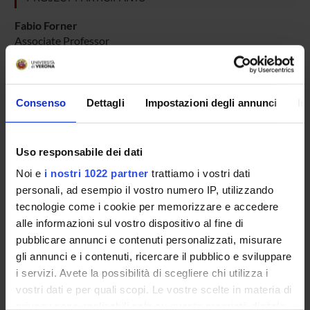
Fabio Forner
Associate Professor
PUBLICATIONS
TITLE
Consenso
Dettagli
Impostazioni degli annunci
In
Scrivere lettere nel XVIII secolo: precettistica, prassi e lettera
Per una storia dell'epistolografia nel Settecento
Uso responsabile dei dati
Noi e
i nostri 1022 partner
trattiamo i vostri dati
personali, ad esempio il vostro numero IP, utilizzando
tecnologie come i cookie per memorizzare e accedere
ACTIVITIES
alle informazioni sul vostro dispositivo al fine di
pubblicare annunci e contenuti personalizzati, misurare
RESEARCH AREAS
gli annunci e i contenuti, ricercare il pubblico e sviluppare
i servizi. Avete la possibilità di scegliere chi utilizza i
RESEARCH GROUPS
vostri dati e per quali scopi. Le vostre scelte in materia di
privacy sono applicabili solo su questa proprietà digitale