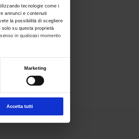
utilizzando tecnologie come i
re annunci e contenuti
vete la possibilità di scegliere
li solo su questa proprietà
consenso in qualsiasi momento
alche metro,
Marketing
e specifiche (impronte
ezione dettagli
. Puoi
Accetta tutti
l media e per analizzare il
ostri partner che si occupano
azioni che hai fornito loro o