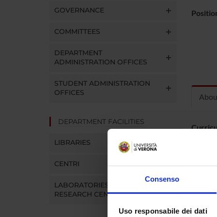
GOVERNANCE
Positio
COMMITTEES
DEPARTMENT
ADMINISTRATION OFFICES
STUDENT ADMINISTRATION
OFFICES
Abou
DEPARTMENT FACILITIES
Curric
LIBRARIES
CENTRI
Consenso
LABORATORIES AND
RESEARCH CENTRES
Uso responsabile dei dati