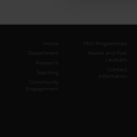
Home
PhD Programmes
Department
Master and Post
Lauream
Research
Contact
Teaching
information
Community
Engagement