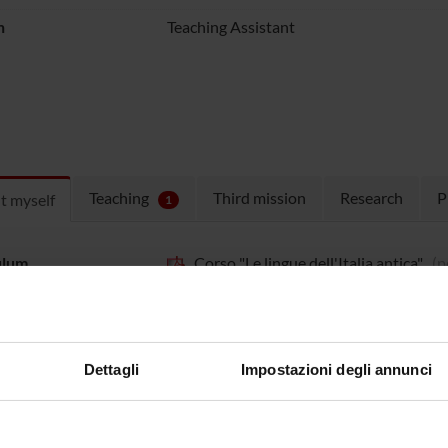
n
Teaching Assistant
Teaching
Third mission
Research
P
t myself
1
ulum
Corso "Le lingue dell'Italia antica"
(p
CV eng
(pdf, en, 0 KB, 07/10/16)
Pubblicazioni
(pdf, it, 109 KB, 28/08
Publications
(pdf, en, 0 KB, 07/10/16
Dettagli
Impostazioni degli annunci