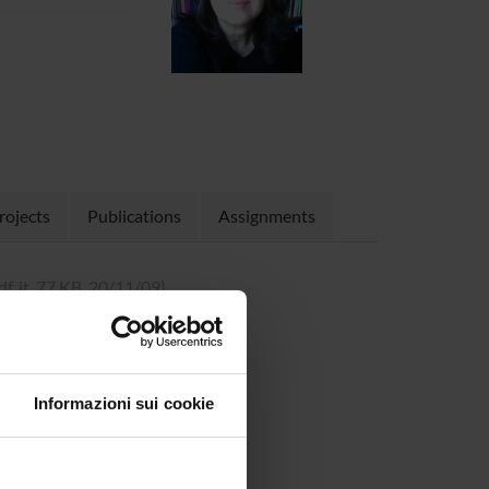
rojects
Publications
Assignments
df, it, 77 KB, 20/11/09)
/09)
)
Informazioni sui cookie