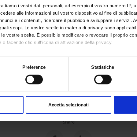
rattiamo i vostri dati personali, ad esempio il vostro numero IP, 
dere alle informazioni sul vostro dispositivo al fine di pubblica
nunci e i contenuti, ricercare il pubblico e sviluppare i servizi. A
r quali scopi. Le vostre scelte in materia di privacy sono applicabi
to le vostre scelte. È possibile modificare o revocare il proprio 
 o facendo clic sull'icona di attivazione della privacy.
mo anche:
oni sulla tua posizione geografica, con un'approssimazione di qu
Preferenze
Statistiche
spositivo, scansionandolo attivamente alla ricerca di caratteristich
aborati i tuoi dati personali e imposta le tue preferenze nella
s
consenso in qualsiasi momento dalla Dichiarazione sui cookie.
Accetta selezionati
nalizzare contenuti ed annunci, per fornire funzionalità dei socia
inoltre informazioni sul modo in cui utilizzi il nostro sito con i n
Share
icità e social media, i quali potrebbero combinarle con altre inform
lizzo dei loro servizi.