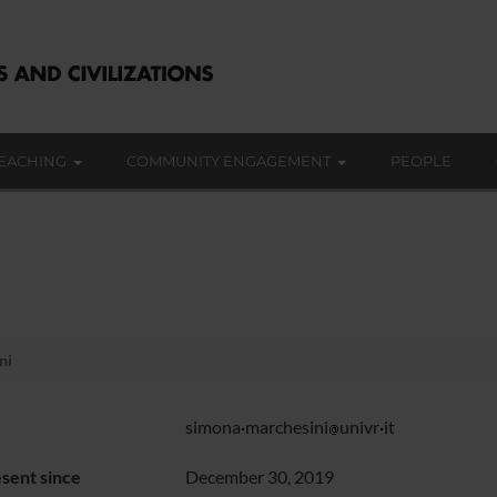
EACHING
COMMUNITY ENGAGEMENT
PEOPLE
ni
simona
marchesini
univr
it
sent since
December 30, 2019