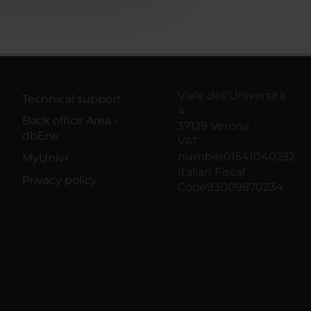
Viale dell'Università
Technical support
4
Back office Area -
37129 Verona
dbErw
VAT
number01541040232
MyUnivr
Italian Fiscal
Privacy policy
Code93009870234