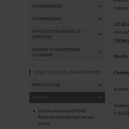
GOVERNANCE
cultura 
COMMISSIONI
Il
C.R.I.
UFFICI E STRUTTURE DI
così com
SERVIZIO
(
https:
SERVIZI DI SEGRETERIA
STUDENTI
Direttr
STRUTTURE DEL DIPARTIMENTO
Comitat
BIBLIOTECHE
Il comi
CENTRI
Stefano 
Centro di ricerca SKENÈ -
C.R.I.E.
Ricerche interdisciplinari sul
teatro