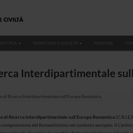
IDATTICA
TERRITORIO E SOCIETÀ
PERSONE
CON
erca Interdipartimentale su
o di Ricerca Interdipartimentale sull'Europa Romantica
o di Ricerca Interdipartimentale sull’Europa Romantica
(C.R.I.E.
e comprensione del Romanticismo nel contesto europeo. Il Centro int
internazionale, favorisce lo scambio di documentazione e intende pr