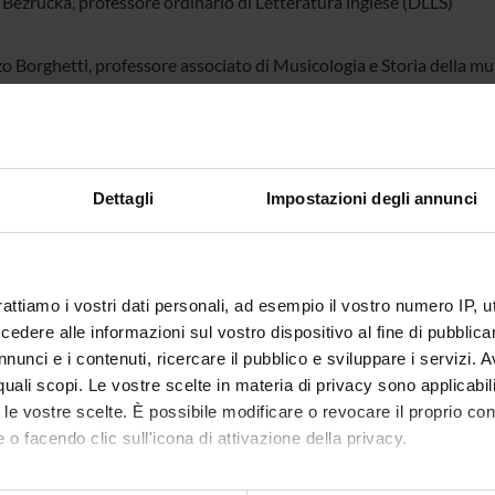
Bezrucka, professore ordinario di Letteratura inglese (DLLS)
o Borghetti, professore associato di Musicologia e Storia della mu
lombo, già professoressa associata di Letteratura francese (DLLS), D
icismi
Dettagli
Impostazioni degli annunci
i Maio, professore associato di Letteratura tedesca (DLLS) e vice-d
Monti, professore onorario di Letteratura spagnola (DLLS)
rattiamo i vostri dati personali, ad esempio il vostro numero IP, 
dere alle informazioni sul vostro dispositivo al fine di pubblica
Pasqualicchio, professore associato di Storia del teatro e dello sp
nunci e i contenuti, ricercare il pubblico e sviluppare i servizi. A
r quali scopi. Le vostre scelte in materia di privacy sono applicabi
iva, professore emerito di Letteratura francese (DLLS), e president
to le vostre scelte. È possibile modificare o revocare il proprio 
 o facendo clic sull'icona di attivazione della privacy.
Viola, professore ordinario di Letteratura italiana (CUCI) e vice-di
mo anche: