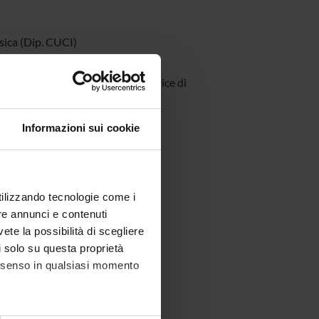
sica (Dip. CUCI)
irettrice del C.R.I.E.R. e direttrice di
Informazioni sui cookie
irettore del C.R.I.E.R.
utilizzando tecnologie come i
re annunci e contenuti
ettacolo (CUCI)
vete la possibilità di scegliere
li solo su questa proprietà
e onorario del C.R.I.E.R.
consenso in qualsiasi momento
rettore del C.R.I.E.R.