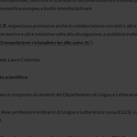
romantica europea a livello interdisciplinare.
E.R.
organizza e promuove anche in collaborazione con enti e altre i
e mostre e altre iniziative volte alla divulgazione, e pubblica inolt
//romanticismi-rivistadelcrier.dlls.univr.it/
).
ice:
Laura Colombo
o scientifico
tato è composto da docenti del Dipartimento di Lingue e Letterature
Aloe, professore ordinario di Lingua e Letteratura russa (DLLS), e 
R.