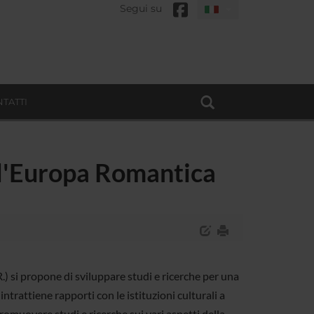
Segui su
TATTI
ll'Europa Romantica
R.) si propone di sviluppare studi e ricerche per una
rattiene rapporti con le istituzioni culturali a
omuovere studi e ricerche sui vari aspetti della