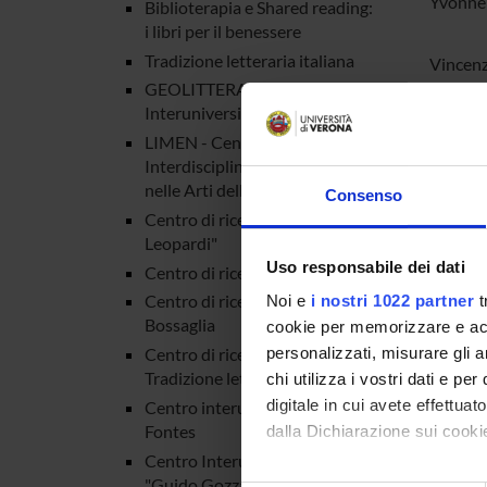
Yvonne 
Biblioterapia e Shared reading:
i libri per il benessere
Tradizione letteraria italiana
Vincenz
GEOLITTERAE - Centro
Interuniversitario di ricerca
Laura Co
LIMEN - Centro
Romant
Interdisciplinare sul Fantastico
nelle Arti dello Spettacolo
Consenso
Davide D
Centro di ricerca "L'eredità di
Leopardi"
Uso responsabile dei dati
Centro di ricerca LA.LE.LIM
Silvia 
Centro di ricerca Rossana
Noi e
i nostri 1022 partner
t
Bossaglia
cookie per memorizzare e acce
Nicola 
Centro di ricerca sulla
personalizzati, misurare gli an
Tradizione letteraria italiana
chi utilizza i vostri dati e pe
Franco P
digitale in cui avete effettua
Centro interuniversitario
Fontes
dalla Dichiarazione sui cookie
Centro Interuniversitario
Corrado 
"Guido Gozzano – Cesare
Con il tuo consenso, vorrem