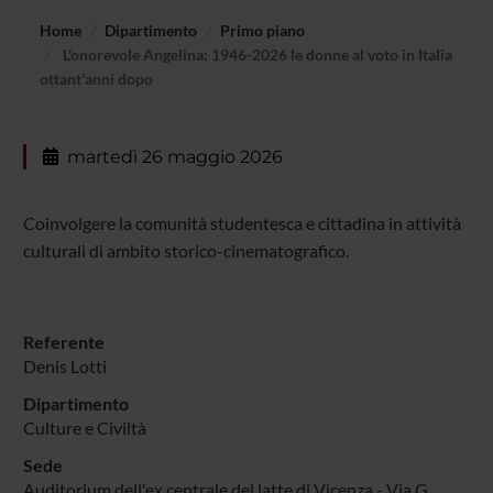
Home
Dipartimento
Primo piano
L'onorevole Angelina: 1946-2026 le donne al voto in Italia
ottant'anni dopo
martedì 26 maggio 2026
Coinvolgere la comunità studentesca e cittadina in attività
culturali di ambito storico-cinematografico.
Referente
Denis Lotti
Dipartimento
Culture e Civiltà
Sede
Auditorium dell'ex centrale del latte di Vicenza - Via G.