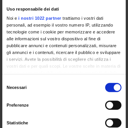
Sustainable Development Goals - SDGs
Uso responsabile dei dati
Noi e
i nostri 1022 partner
trattiamo i vostri dati
Questa iniziativa contribuisce al perseguimento degli
personali, ad esempio il vostro numero IP, utilizzando
Obiettivi di Sviluppo Sostenibile dell'Agenda 2030
tecnologie come i cookie per memorizzare e accedere
dell'ONU
.
Maggiori informazioni su
www.univr.it/sostenibilita
alle informazioni sul vostro dispositivo al fine di
pubblicare annunci e contenuti personalizzati, misurare
gli annunci e i contenuti, ricercare il pubblico e sviluppare
i servizi. Avete la possibilità di scegliere chi utilizza i
vostri dati e per quali scopi. Le vostre scelte in materia di
privacy sono applicabili solo su questa proprietà digitale
in cui avete effettuato le vostre scelte. È possibile
Selezione
modificare o revocare il proprio consenso in qualsiasi
Necessari
del
momento dalla Dichiarazione sui cookie o facendo clic
consenso
sull'icona di attivazione della privacy.
Preferenze
Con il tuo consenso, vorremmo anche:
ORGANIZZAZIONE
raccogliere informazioni sulla tua posizione
Statistiche