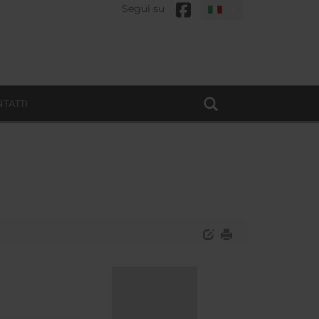
Segui su
TATTI