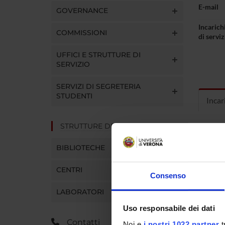
E-mail
GOVERNANCE
Incarichi
COMMISSIONI
di serviz
UFFICI E STRUTTURE DI
SERVIZIO
SERVIZI DI SEGRETERIA
STUDENTI
Incar
STRUTTURE DEL DIPARTIMENTO
Incaric
BIBLIOTECHE
CENTRI
Consenso
LABORATORI
GIULIA
CARIC
Uso responsabile dei dati
Contatti
Noi e
i nostri 1022 partner
t
Refere