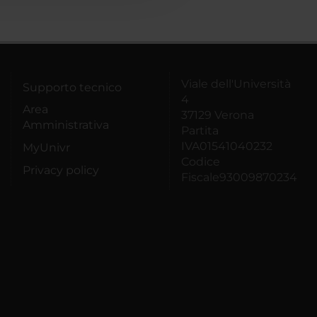
Viale dell'Università
Supporto tecnico
4
Area
37129 Verona
Amministrativa
Partita
IVA01541040232
MyUnivr
Codice
Privacy policy
Fiscale93009870234