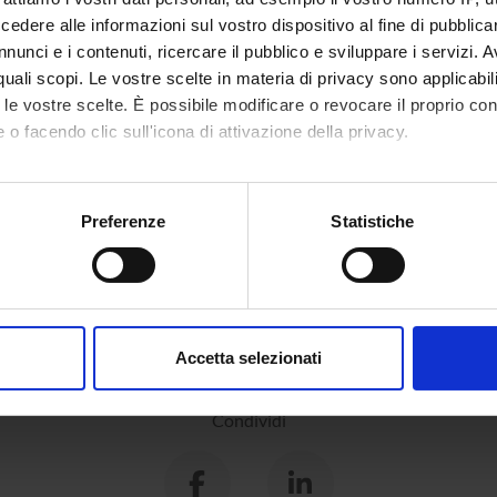
dere alle informazioni sul vostro dispositivo al fine di pubblica
nunci e i contenuti, ricercare il pubblico e sviluppare i servizi. A
r quali scopi. Le vostre scelte in materia di privacy sono applicabi
to le vostre scelte. È possibile modificare o revocare il proprio 
 o facendo clic sull'icona di attivazione della privacy.
mo anche:
oni sulla tua posizione geografica, con un'approssimazione di qu
Preferenze
Statistiche
spositivo, scansionandolo attivamente alla ricerca di caratteristich
aborati i tuoi dati personali e imposta le tue preferenze nella
s
consenso in qualsiasi momento dalla Dichiarazione sui cookie.
Accetta selezionati
nalizzare contenuti ed annunci, per fornire funzionalità dei socia
inoltre informazioni sul modo in cui utilizzi il nostro sito con i n
Condividi
icità e social media, i quali potrebbero combinarle con altre inform
lizzo dei loro servizi.