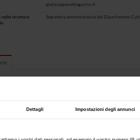
giulia
signoretto
univr
it
 nelle strutture
Segreteria amministrativa del Dipartimento Cultu
io
ichi
o come referente
Referente web del Dipartimento, Referente
Culture e Civiltà
Dettagli
Impostazioni degli annunci
 SIGNORETTO
A
ORGANO COLLEGIALE
rattiamo i vostri dati personali, ad esempio il vostro numero IP, 
nte operativo
Commissione comunicazione e web - Dipartimen