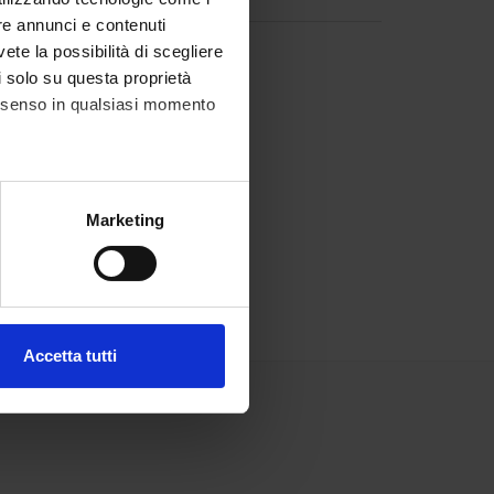
re annunci e contenuti
vete la possibilità di scegliere
li solo su questa proprietà
consenso in qualsiasi momento
alche metro,
Marketing
e specifiche (impronte
ezione dettagli
. Puoi
Accetta tutti
l media e per analizzare il
ostri partner che si occupano
azioni che hai fornito loro o