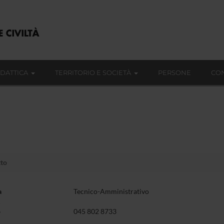
IDATTICA
TERRITORIO E SOCIETÀ
PERSONE
CON
tto
a
Tecnico-Amministrativo
o
045 802 8733