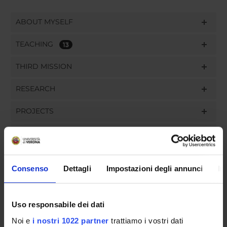
ABOUT MYSELF
TEACHING
13
THIRD MISSION
RESEARCH
PROJECTS
PUBLICATIONS
ASSIGNMENTS
Consenso
Dettagli
Impostazioni degli annunci
In
Uso responsabile dei dati
ORGANISATION
Noi e
i nostri 1022 partner
trattiamo i vostri dati