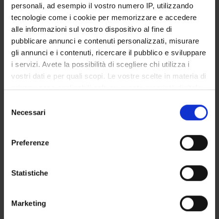
GOVERNANCE
personali, ad esempio il vostro numero IP, utilizzando
tecnologie come i cookie per memorizzare e accedere
COMMITTEES
alle informazioni sul vostro dispositivo al fine di
pubblicare annunci e contenuti personalizzati, misurare
DEPARTMENT ADMINISTRATION OFFICES
gli annunci e i contenuti, ricercare il pubblico e sviluppare
i servizi. Avete la possibilità di scegliere chi utilizza i
STUDENT ADMINISTRATION OFFICES
vostri dati e per quali scopi. Le vostre scelte in materia di
privacy sono applicabili solo su questa proprietà digitale
DEPARTMENT FACILITIES
in cui avete effettuato le vostre scelte. È possibile
Selezione
modificare o revocare il proprio consenso in qualsiasi
Necessari
del
LIBRARIES
momento dalla Dichiarazione sui cookie o facendo clic
consenso
sull'icona di attivazione della privacy.
CENTRI
Preferenze
Con il tuo consenso, vorremmo anche:
LABORATORIES AND RESEARCH CENTRES
raccogliere informazioni sulla tua posizione
Statistiche
Contacts
geografica, con un'approssimazione di qualche
metro,
People
Marketing
Identificare il tuo dispositivo, scansionandolo
Places
attivamente alla ricerca di caratteristiche specifiche