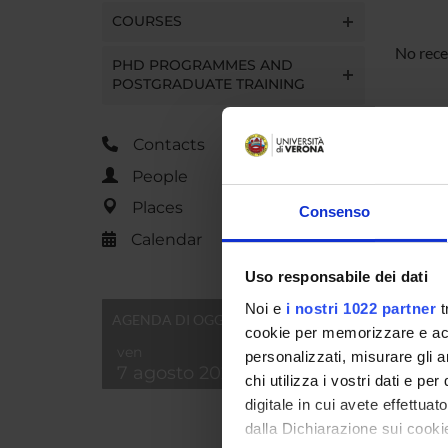
COURSES
No rece
PHD PROGRAMMES AND
POSTGRADUATE TRAINING
Contacts
People
Places
Consenso
Calendar
Uso responsabile dei dati
Noi e
i nostri 1022 partner
t
AGENDA DI OGGI
cookie per memorizzare e acce
ven
personalizzati, misurare gli an
7 agosto 2026
chi utilizza i vostri dati e pe
digitale in cui avete effettua
dalla Dichiarazione sui cookie