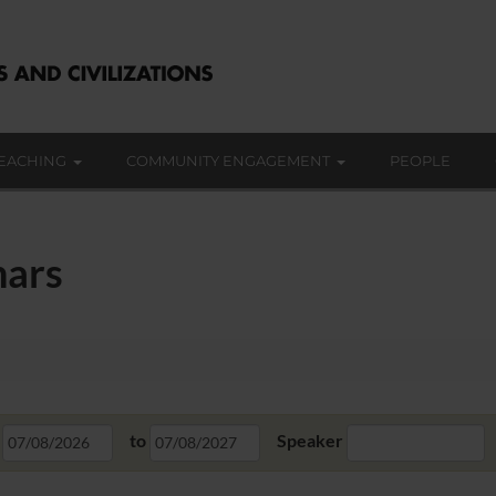
EACHING
COMMUNITY ENGAGEMENT
PEOPLE
nars
to
Speaker