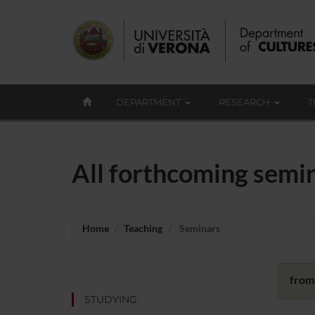
DEPARTMENT
RESEARCH
T
All forthcoming semi
Home
Teaching
Seminars
from
STUDYING