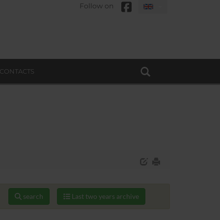
Follow on
CONTACTS
search
Last two years archive