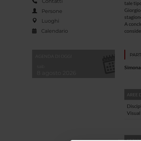
Contatti
tale tip
Giorgio
Persone
stagione
Luoghi
A conclu
conside
Calendario
PART
AGENDA DI OGGI
sab
Simona
8 agosto 2026
AREE 
Discip
Visual
SEZIO