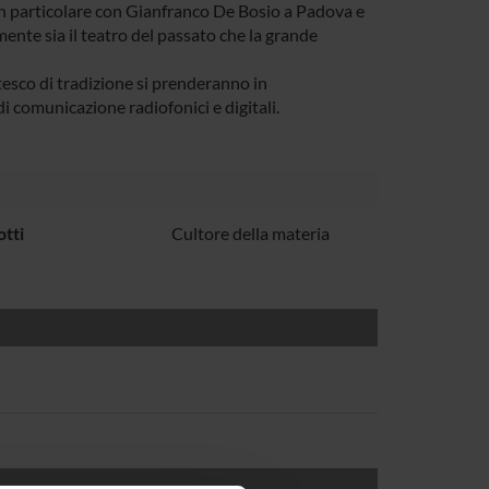
. In particolare con Gianfranco De Bosio a Padova e
ente sia il teatro del passato che la grande
ntesco di tradizione si prenderanno in
i comunicazione radiofonici e digitali.
otti
Cultore della materia