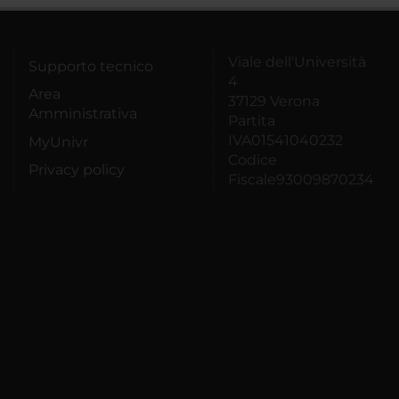
Viale dell'Università
Supporto tecnico
4
Area
37129 Verona
Amministrativa
Partita
IVA01541040232
MyUnivr
Codice
Privacy policy
Fiscale93009870234