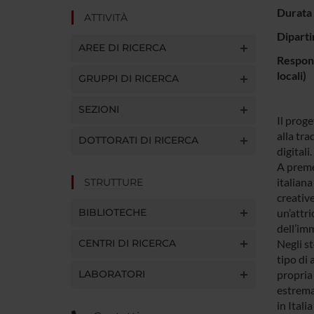
Durata 
ATTIVITÀ
Diparti
AREE DI RICERCA
Respons
locali)
GRUPPI DI RICERCA
SEZIONI
Il proge
alla tra
DOTTORATI DI RICERCA
digitali
A preme
italiana
STRUTTURE
creative
BIBLIOTECHE
un’attri
dell’im
CENTRI DI RICERCA
Negli s
tipo di 
LABORATORI
propria 
estremam
in Ital