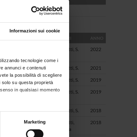
Informazioni sui cookie
AUTORI
ANNO
ani di tradizione tra
Brunetti, S.
2022
utilizzando tecnologie come i
er Radio Tre
Brunetti, S.
2021
re annunci e contenuti
vete la possibilità di scegliere
Brunetti, S.
2019
li solo su questa proprietà
consenso in qualsiasi momento
i Enrico IV nella lettura
Brunetti, S.
2019
ntonio Latella
Brunetti, S.
2018
alche metro,
Marketing
e van "Lucifer" (1999)
Brunetti,
2018
e specifiche (impronte
Simona