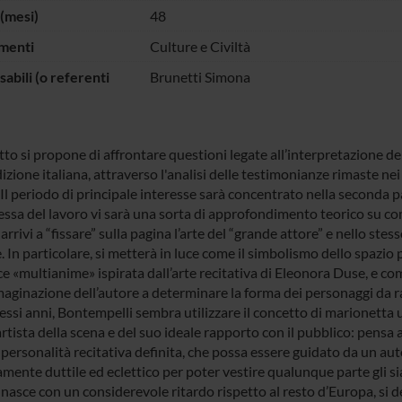
(mesi)
48
menti
Culture e Civiltà
abili (o referenti
Brunetti Simona
tto si propone di affrontare questioni legate all’interpretazione dell
dizione italiana, attraverso l'analisi delle testimonianze rimaste nei 
. Il periodo di principale interesse sarà concentrato nella seconda 
ssa del lavoro vi sarà una sorta di approfondimento teorico su co
 arrivi a “fissare” sulla pagina l’arte del “grande attore” e nello st
. In particolare, si metterà in luce come il simbolismo dello spazio
ce «multianime» ispirata dall’arte recitativa di Eleonora Duse, e com
maginazione dell’autore a determinare la forma dei personaggi da 
tessi anni, Bontempelli sembra utilizzare il concetto di marionetta
artista della scena e del suo ideale rapporto con il pubblico: pensa 
personalità recitativa definita, che possa essere guidato da un aut
ente duttile ed eclettico per poter vestire qualunque parte gli sia 
ia nasce con un considerevole ritardo rispetto al resto d’Europa, s