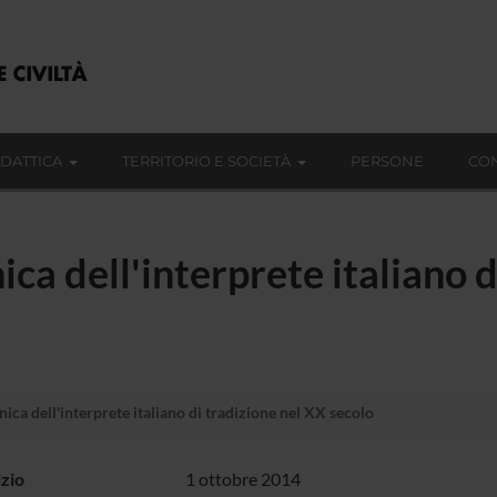
IDATTICA
TERRITORIO E SOCIETÀ
PERSONE
CON
nica dell'interprete italiano 
nica dell'interprete italiano di tradizione nel XX secolo
izio
1 ottobre 2014