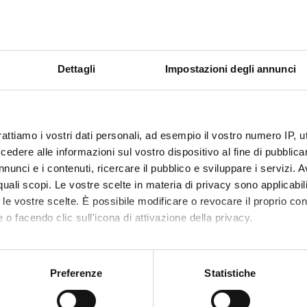
 Geografie
CAZIONI
Dettagli
Impostazioni degli annunci
O
in video nel secondo Novecento. L’arte scenica degli interpreti itali
turgia e regia
rattiamo i vostri dati personali, ad esempio il vostro numero IP, 
scena all'etere e ritorno. "L'assoluto naturale" di Goffredo Parise p
dere alle informazioni sul vostro dispositivo al fine di pubblica
nunci e i contenuti, ricercare il pubblico e sviluppare i servizi. A
an" di Vittorio Gassman “inquadrato” da Francesco Rosi
r quali scopi. Le vostre scelte in materia di privacy sono applicabi
to le vostre scelte. È possibile modificare o revocare il proprio 
stro e i discepoli attorno ad un tavolo": l'immaginazione salvifica d
 o facendo clic sull'icona di attivazione della privacy.
erto Artioli
uenza straniante del corpo-negato in "Natale in casa Cupiello" di A
mo anche:
oni sulla tua posizione geografica, con un'approssimazione di qu
Preferenze
Statistiche
 hemel naar de lagere regionen. De eerste Italiaanse mise-en-scèn
spositivo, scansionandolo attivamente alla ricerca di caratteristich