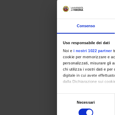
Arti e
PUBBLI
Consenso
TITOL
Attori 
Uso responsabile dei dati
dramma
Noi e
i nostri 1022 partner
t
Dalla 
cookie per memorizzare e acce
personalizzati, misurare gli an
Il "Ke
chi utilizza i vostri dati e pe
digitale in cui avete effettua
"Il mae
dalla Dichiarazione sui cookie
di Umb
L'eloq
Con il tuo consenso, vorrem
Selezione
raccogliere informazi
Necessari
Van de
del
Identificare il tuo di
consenso
digitali).