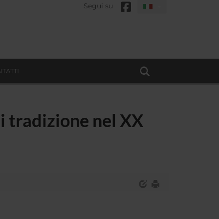
Segui su
TATTI
di tradizione nel XX