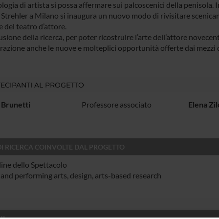
ologia di artista si possa affermare sui palcoscenici della penisola
 Strehler a Milano si inaugura un nuovo modo di rivisitare scenicam
 del teatro d’attore.
sione della ricerca, per poter ricostruire l’arte dell’attore novece
razione anche le nuove e molteplici opportunità offerte dai mezzi d
ECIPANTI AL PROGETTO
 Brunetti
Professore associato
Elena Zil
DI RICERCA COINVOLTE DAL PROGETTO
line dello Spettacolo
 and performing arts, design, arts-based research
NI