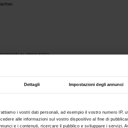
 partner.
ECIPANTI AL PROGETTO
Adami
Cultore della materia
Monica 
rtoni
Professore a contratto
Valerio T
Dettagli
Impostazioni degli annunci
a Cretella
Professore associato
rattiamo i vostri dati personali, ad esempio il vostro numero IP, 
ABORATORI ESTERNI
dere alle informazioni sul vostro dispositivo al fine di pubblica
nunci e i contenuti, ricercare il pubblico e sviluppare i servizi. A