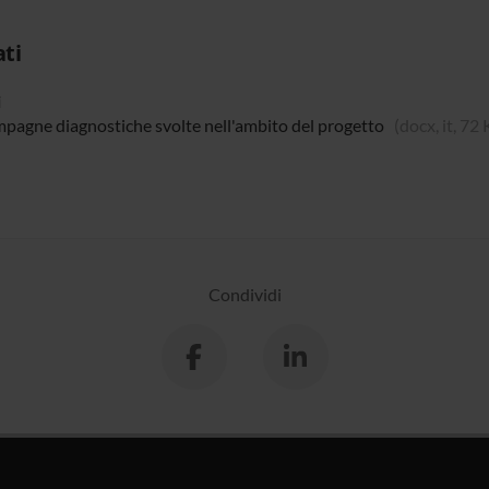
ati
i
pagne diagnostiche svolte nell'ambito del progetto
(docx, it, 72
Condividi