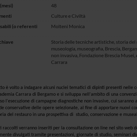
(mesi)
48
menti
Culture e Civiltà
abili (o referenti
Molteni Monica
chiave
Storia delle tecniche artistiche, storia del
museologia, museografia, Brescia, Bergam
non invasiva, Fondazione Brescia Musei,
Carrara
tto è volto a indagare alcuni nuclei tematici di dipinti presenti nelle
ademia Carrara di Bergamo e si sviluppa nell'ambito di una convenzion
so l'esecuzione di campagne diagnostiche non invasive, cui saranno af
de conservative delle opere selezionate, al fine di apportare nuovi con
oria del restauro in una prospettiva di studio, conservazione e museali
.
ati raccolti verranno inseriti per la consultazione on line nel sito we
mente divulgati tramite presentazioni, giornate di studio, seminari did