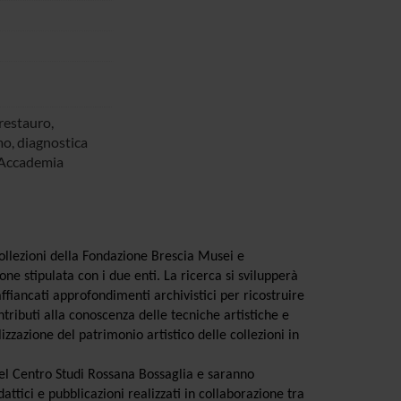
 restauro,
o, diagnostica
 Accademia
 collezioni della Fondazione Brescia Musei e
e stipulata con i due enti. La ricerca si svilupperà
fiancati approfondimenti archivistici per ricostruire
tributi alla conoscenza delle tecniche artistiche e
zzazione del patrimonio artistico delle collezioni in
b del Centro Studi Rossana Bossaglia e saranno
attici e pubblicazioni realizzati in collaborazione tra