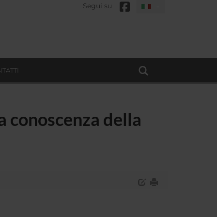
Segui su
TATTI
la conoscenza della