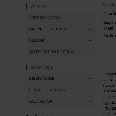
Durata 
ATTIVITÀ
Diparti
AREE DI RICERCA
Respons
locali)
GRUPPI DI RICERCA
Parole 
SEZIONI
DOTTORATI DI RICERCA
STRUTTURE
Il proge
BIBLIOTECHE
dell'Acc
attraver
CENTRI DI RICERCA
le vicen
della st
LABORATORI
oggetto
I risult
ulterior