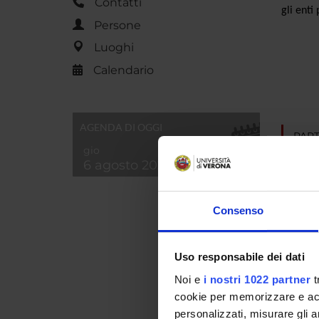
Contatti
gli enti
Persone
Luoghi
Calendario
AGENDA DI OGGI
PART
gio
6 agosto 2026
Giulia 
Paola A
Consenso
Stefani
Uso responsabile dei dati
Noi e
i nostri 1022 partner
t
COLL
cookie per memorizzare e acce
personalizzati, misurare gli an