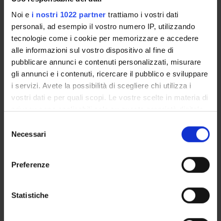
frammenta il linguaggio fino a renderlo irriconoscibile.
Noi e
i nostri 1022 partner
trattiamo i vostri dati
personali, ad esempio il vostro numero IP, utilizzando
tecnologie come i cookie per memorizzare e accedere
PARTECIPANTI AL PROGETTO
alle informazioni sul vostro dispositivo al fine di
pubblicare annunci e contenuti personalizzati, misurare
Simona Brunetti
gli annunci e i contenuti, ricercare il pubblico e sviluppare
Professore associato
i servizi. Avete la possibilità di scegliere chi utilizza i
Monica Cristini
vostri dati e per quali scopi. Le vostre scelte in materia di
Ricercatore a tempo determinato
privacy sono applicabili solo su questa proprietà digitale
in cui avete effettuato le vostre scelte. È possibile
Elena Zilotti
Selezione
modificare o revocare il proprio consenso in qualsiasi
Cultore della materia
Necessari
del
momento dalla Dichiarazione sui cookie o facendo clic
consenso
sull'icona di attivazione della privacy.
Preferenze
COLLABORATORI ESTERNI
Con il tuo consenso, vorremmo anche:
raccogliere informazioni sulla tua posizione
Statistiche
Andrea Cominetti
geografica, con un'approssimazione di qualche
Università di Verona Dottorando
metro,