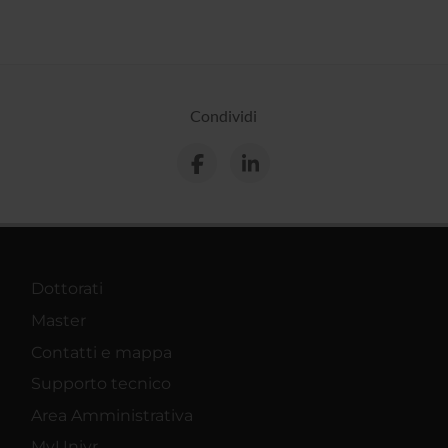
Condividi
Dottorati
Master
Contatti e mappa
Supporto tecnico
Area Amministrativa
MyUnivr