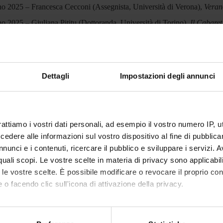
o 2025 – Francesca Cecconi (Assegnista, Università di Verona),
Verano
o 2025 – Giuliana Pititu (Dottoranda, Università di Torino),
Il Cabaret
ECIPANTI AL PROGETTO
Dettagli
Impostazioni degli annunci
 Brunetti
Professore associato
Monica C
sca Cecconi
Cultore della materia
Nicola P
rattiamo i vostri dati personali, ad esempio il vostro numero IP, 
dere alle informazioni sul vostro dispositivo al fine di pubblica
nunci e i contenuti, ricercare il pubblico e sviluppare i servizi. A
ABORATORI ESTERNI
r quali scopi. Le vostre scelte in materia di privacy sono applicabi
to le vostre scelte. È possibile modificare o revocare il proprio 
 Cominetti
Università di Verona
Giuliana 
 o facendo clic sull'icona di attivazione della privacy.
Dottorando
mo anche:
 Carponi
Università di Verona
Sara Fon
oni sulla tua posizione geografica, con un'approssimazione di qu
Assegnista