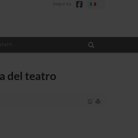
Segui su
TATTI
a del teatro