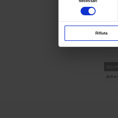
Necessari
del
Identificare il tuo di
consenso
digitali).
Approfondisci come vengono el
modificare o ritirare il tuo 
AREE 
Rifiuta
Discip
Utilizziamo i cookie per perso
Visual
nostro traffico. Condividiamo 
di analisi dei dati web, pubbl
che hanno raccolto dal tuo uti
SEZIO
Arti e