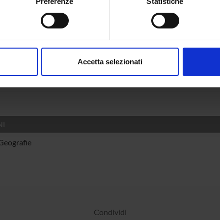
Preferenze
Statistiche
spositivo, scansionandolo attivamente alla ricerca di caratteristich
aborati i tuoi dati personali e imposta le tue preferenze nella
s
consenso in qualsiasi momento dalla Dichiarazione sui cookie.
DI RICERCA COINVOLTE DAL PROGETTO
Accetta selezionati
line dello Spettacolo
nalizzare contenuti ed annunci, per fornire funzionalità dei socia
 and performing arts, design, arts-based research
inoltre informazioni sul modo in cui utilizzi il nostro sito con i n
icità e social media, i quali potrebbero combinarle con altre inform
lizzo dei loro servizi.
NI
 Geografie
Condividi