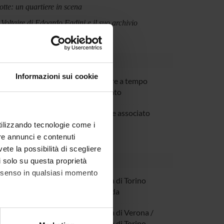
tte: un quartiere in scena
 Voltaire di Edoardo Fadini e il suo archivio
Informazioni sui cookie
ristini
Ricercatore a tempo
determinato
asqualicchio
Professore associato
utilizzando tecnologie come i
re annunci e contenuti
vete la possibilità di scegliere
li solo su questa proprietà
consenso in qualsiasi momento
Pititu
Università di Torino
Dottoranda
tana
Università di Verona /
alche metro,
Università di Torino