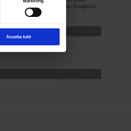
Marketing
Dottoranda / Assegnista
e specifiche (impronte
ezione dettagli
. Puoi
Accetta tutti
l media e per analizzare il
ostri partner che si occupano
azioni che hai fornito loro o