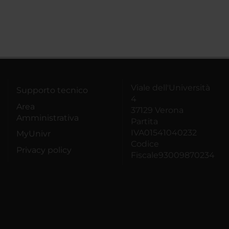
Viale dell'Università
Supporto tecnico
4
Area
37129 Verona
Amministrativa
Partita
IVA01541040232
MyUnivr
Codice
Privacy policy
Fiscale93009870234