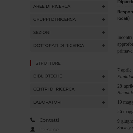
Diparti
AREE DI RICERCA
Respons
locali)
GRUPPI DI RICERCA
SEZIONI
Incontri
approfon
DOTTORATI DI RICERCA
primave
STRUTTURE
7 april
BIBLIOTECHE
Pantalo
28 apri
CENTRI DI RICERCA
Biennale
LABORATORI
19 maggi
26 magg
Contatti
9 giugn
Society 
Persone