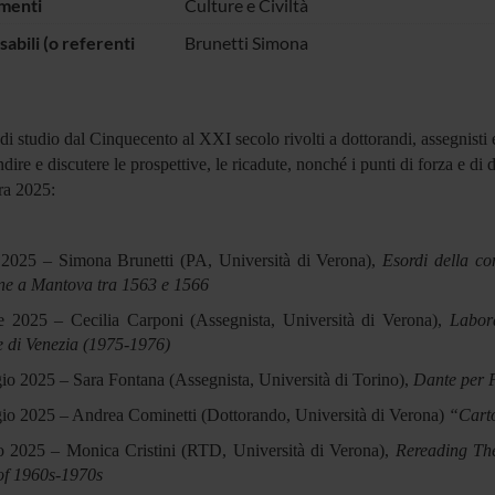
menti
Culture e Civiltà
abili (o referenti
Brunetti Simona
 di studio dal Cinquecento al XXI secolo rivolti a dottorandi, assegnisti e
dire e discutere le prospettive, le ricadute, nonché i punti di forza e di
ra 2025:
e 2025 – Simona Brunetti (PA, Università di Verona),
Esordi della co
ne a Mantova tra 1563 e 1566
le 2025 – Cecilia Carponi (Assegnista, Università di Verona),
Labora
 di Venezia (1975-1976)
o 2025 – Sara Fontana (Assegnista, Università di Torino),
Dante per F
io 2025 – Andrea Cominetti (Dottorando, Università di Verona)
“Carto
o 2025 – Monica Cristini (RTD, Università di Verona),
Rereading The
of 1960s-1970s