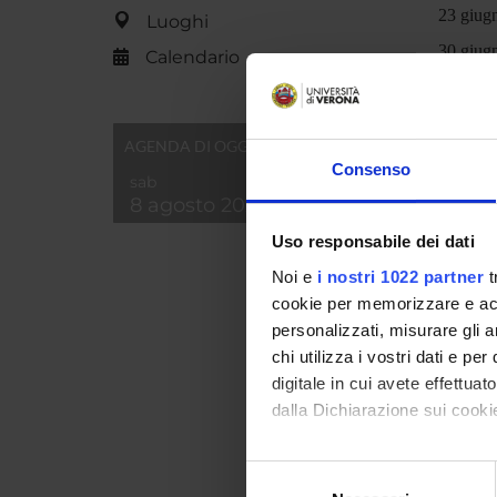
23 giugn
Luoghi
30 giugn
Calendario
PART
AGENDA DI OGGI
Consenso
Simona
sab
8 agosto 2026
France
Uso responsabile dei dati
Noi e
i nostri 1022 partner
t
cookie per memorizzare e acce
personalizzati, misurare gli an
COLL
chi utilizza i vostri dati e pe
digitale in cui avete effettua
Andrea
dalla Dichiarazione sui cookie
Con il tuo consenso, vorrem
Cecilia
Selezione
raccogliere informazi