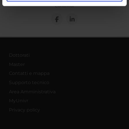
analizzare il nostro traffico. Condividiamo inoltre
Condividi
informazioni sul modo in cui utilizzi il nostro sito con i
nostri partner che si occupano di analisi dei dati web,
pubblicità e social media, i quali potrebbero combinarle
con altre informazioni che hai fornito loro o che hanno
raccolto dal tuo utilizzo dei loro servizi.
Dottorati
Master
Contatti e mappa
Supporto tecnico
Area Amministrativa
MyUnivr
Privacy policy