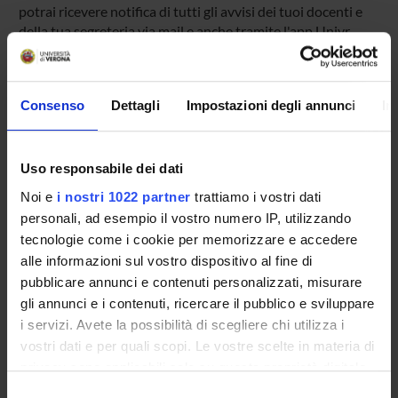
potrai ricevere notifica di tutti gli avvisi dei tuoi docenti e
della tua segreteria via mail e anche tramite l'app Univr.
MYUNIVR
Consenso
Dettagli
Impostazioni degli annunci
In
Presentazione
Uso responsabile dei dati
Come iscriversi
Noi e
i nostri 1022 partner
trattiamo i vostri dati
Insegnamenti
personali, ad esempio il vostro numero IP, utilizzando
Calendario didattico
tecnologie come i cookie per memorizzare e accedere
Orario lezioni
alle informazioni sul vostro dispositivo al fine di
Piani didattici
pubblicare annunci e contenuti personalizzati, misurare
Calendario esami
gli annunci e i contenuti, ricercare il pubblico e sviluppare
Bacheca avvisi
i servizi. Avete la possibilità di scegliere chi utilizza i
Proposte tesi e stage
vostri dati e per quali scopi. Le vostre scelte in materia di
Organi collegiali e di governo
privacy sono applicabili solo su questa proprietà digitale
Docenti
in cui avete effettuato le vostre scelte. È possibile
Selezione