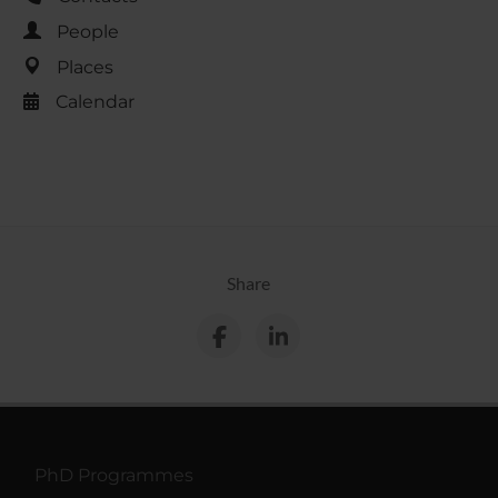
People
Places
Calendar
Share
PhD Programmes