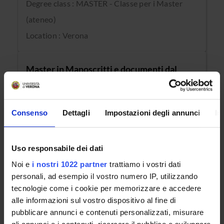
Degree class : MASTER - Classe per i Master
(ateneo)
Location : Verona
Master in Manoscritti e documenti dal
tardo antico alla prima età moderna: studio,
conservazione e diagnostica
Consenso
Dettagli
Impostazioni degli annunci
In
Degree class : MASTER - Classe per i Master
Uso responsabile dei dati
(ateneo)
Noi e
i nostri 1022 partner
trattiamo i vostri dati
Location : Verona
personali, ad esempio il vostro numero IP, utilizzando
tecnologie come i cookie per memorizzare e accedere
alle informazioni sul vostro dispositivo al fine di
All available Short Masters programmes
pubblicare annunci e contenuti personalizzati, misurare