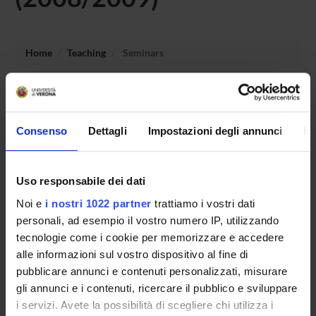
Home
Teaching
Seminars
No recent seminar found relating to teaching Archaeology
and History of Greek and Roman Art (p).
Consenso
Dettagli
Impostazioni degli annunci
In
STUDYING
Uso responsabile dei dati
Noi e
i nostri 1022 partner
trattiamo i vostri dati
COURSES
personali, ad esempio il vostro numero IP, utilizzando
PHD PROGRAMMES AND POSTGRADUATE
tecnologie come i cookie per memorizzare e accedere
TRAINING
alle informazioni sul vostro dispositivo al fine di
pubblicare annunci e contenuti personalizzati, misurare
Contacts
gli annunci e i contenuti, ricercare il pubblico e sviluppare
i servizi. Avete la possibilità di scegliere chi utilizza i
People