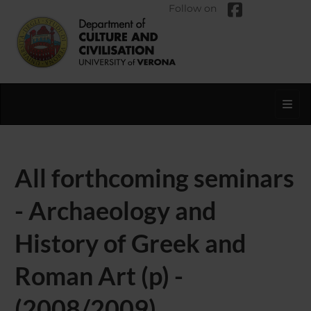
Follow on
Toggl
All forthcoming seminars
- Archaeology and
History of Greek and
Roman Art (p) -
(2008/2009)