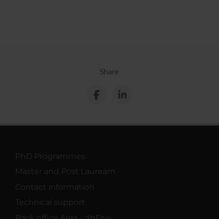
Share
PhD Programmes
Master and Post Lauream
Contact information
Technical support
Back office Area - dbErw