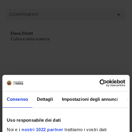
COMPONENTI
Elena Zilotti
Cultore della materia
ATTIVITÀ
AREE DI RICERCA
Consenso
Dettagli
Impostazioni degli annunci
In
GRUPPI DI RICERCA
Uso responsabile dei dati
SEZIONI
Noi e
i nostri 1022 partner
trattiamo i vostri dati