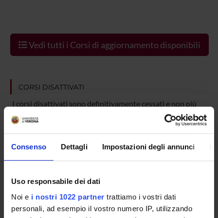
Vedi tutti i Corsi di aggiornamento disponibili
CORSI DISATTIVATI
I corsi disattivati sono definitivamente cessati e non più
inclusi nell'offerta formativa. Non è prevista alcuna
riattivazione futura, né la possibilità di iscrizione.
Consenso
Dettagli
Impostazioni degli annunci
In
CORSO DISATTIVATO
Corso di aggiornamento professionale in
Uso responsabile dei dati
Creazione di contenuti audio digitali
Noi e
i nostri 1022 partner
trattiamo i vostri dati
personali, ad esempio il vostro numero IP, utilizzando
(PODCAST) per la comunicazione