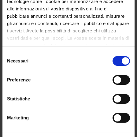
tecnologie come i cookie per memorizzare e accedere
alle informazioni sul vostro dispositivo al fine di
Sede: Verona
pubblicare annunci e contenuti personalizzati, misurare
gli annunci e i contenuti, ricercare il pubblico e sviluppare
CORSO DISATTIVATO
i servizi. Avete la possibilità di scegliere chi utilizza i
vostri dati e per quali scopi. Le vostre scelte in materia di
Corso di aggiornamento professionale in
privacy sono applicabili solo su questa proprietà digitale
Gestione degli archivi digitali
in cui avete effettuato le vostre scelte. È possibile
Selezione
modificare o revocare il proprio consenso in qualsiasi
Necessari
del
Sede: Verona
momento dalla Dichiarazione sui cookie o facendo clic
consenso
sull'icona di attivazione della privacy.
Preferenze
Con il tuo consenso, vorremmo anche:
raccogliere informazioni sulla tua posizione
Statistiche
geografica, con un'approssimazione di qualche
metro,
Marketing
Identificare il tuo dispositivo, scansionandolo
attivamente alla ricerca di caratteristiche specifiche
OFFERTA FORMATIVA
(impronte digitali).