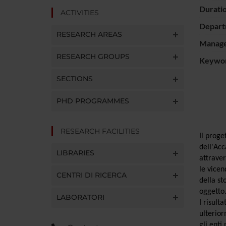
Durati
ACTIVITIES
Depart
RESEARCH AREAS
Manager
RESEARCH GROUPS
Keywo
SECTIONS
PHD PROGRAMMES
RESEARCH FACILITIES
Il proge
dell'Acc
LIBRARIES
attraver
le vicen
CENTRI DI RICERCA
della st
oggetto
LABORATORI
I risult
ulterior
gli enti