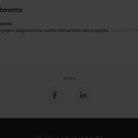
chments
ments
pagne diagnostiche svolte nell'ambito del progetto
(docx, it, 72
Share