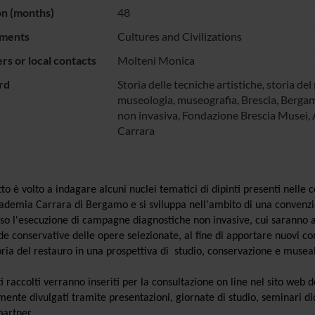
on (months)
48
ments
Cultures and Civilizations
s or local contacts
Molteni Monica
rd
Storia delle tecniche artistiche, storia del
museologia, museografia, Brescia, Bergam
non invasiva, Fondazione Brescia Musei,
Carrara
tto è volto a indagare alcuni nuclei tematici di dipinti presenti nelle
ademia Carrara di Bergamo e si sviluppa nell'ambito di una convenzion
so l'esecuzione di campagne diagnostiche non invasive, cui saranno af
de conservative delle opere selezionate, al fine di apportare nuovi con
oria del restauro in una prospettiva di studio, conservazione e museali
.
ati raccolti verranno inseriti per la consultazione on line nel sito we
mente divulgati tramite presentazioni, giornate di studio, seminari did
 partner.