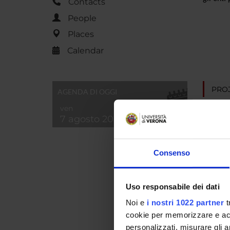
Contacts
People
Places
Calendar
PROJ
AGENDA DI OGGI
ven
Giulia 
7 agosto 2026
Paola A
Consenso
Stefani
Uso responsabile dei dati
Noi e
i nostri 1022 partner
t
COLL
cookie per memorizzare e acce
Robert
personalizzati, misurare gli an