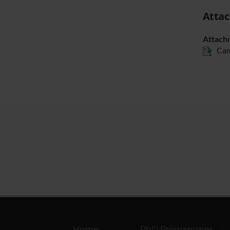
Atta
Attach
Cam
Home
PhD Programmes