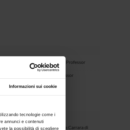
Molteni
Associate Professor
erraroli
Full Professor
Informazioni sui cookie
utilizzando tecnologie come i
re annunci e contenuti
istina Rodeschini
Accademia Carrara di
vete la possibilità di scegliere