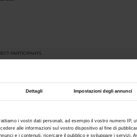
ECT PARTICIPANTS
Adami
Teaching Assistant
Monica 
rtoni
Temporary Professor
Valerio T
Dettagli
Impostazioni degli annunci
a Cretella
Associate Professor
rattiamo i vostri dati personali, ad esempio il vostro numero IP, 
ABORATORI ESTERNI
dere alle informazioni sul vostro dispositivo al fine di pubblica
a D'Adda
Fondazione Brescia
Maria Cr
nunci e i contenuti, ricercare il pubblico e sviluppare i servizi. A