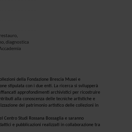
 restauro,
o, diagnostica
 Accademia
 collezioni della Fondazione Brescia Musei e
e stipulata con i due enti. La ricerca si svilupperà
fiancati approfondimenti archivistici per ricostruire
tributi alla conoscenza delle tecniche artistiche e
zzazione del patrimonio artistico delle collezioni in
b del Centro Studi Rossana Bossaglia e saranno
attici e pubblicazioni realizzati in collaborazione tra